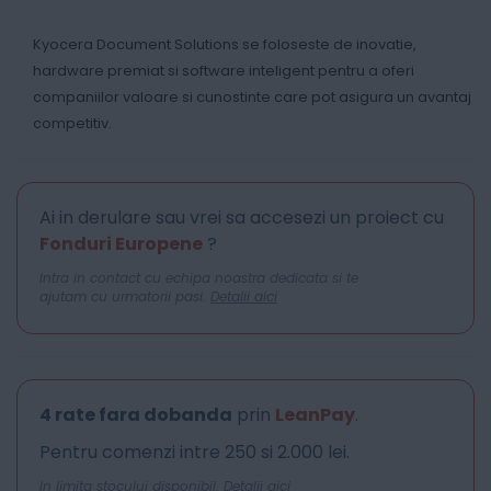
Kyocera Document Solutions se foloseste de inovatie,
hardware premiat si software inteligent pentru a oferi
companiilor valoare si cunostinte care pot asigura un avantaj
competitiv.
Ai in derulare sau vrei sa accesezi un proiect cu
Fonduri Europene
?
Intra in contact cu echipa noastra dedicata si te
ajutam cu urmatorii pasi.
Detalii aici
4 rate fara dobanda
prin
LeanPay
.
Pentru comenzi intre 250 si 2.000 lei.
In limita stocului disponibil.
Detalii aici