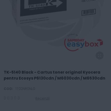
TK-5140 Black - Cartus toner original Kyocera
pentru Ecosys P6130cdn / M6030cdn / M6530cdn
COD:
1T02NR0NL0
Recenzii
0
100
% of