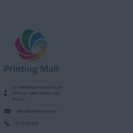
str. Alexandru Ioan Cuza, Nr.
237f, Loc. Letea Veche, Jud.
Bacau
office@printingmall.ro
0746.217.503