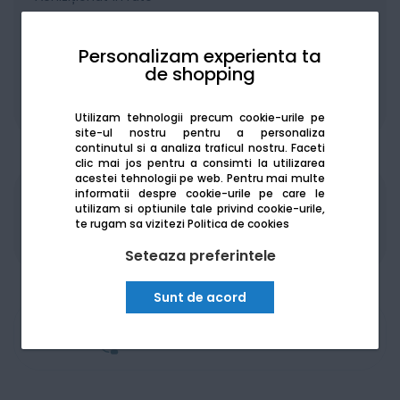
Personalizam experienta ta
de shopping
De la:
242.89
Lei / lună
Vezi detalii
Utilizam tehnologii precum cookie-urile pe
site-ul nostru pentru a personaliza
continutul si a analiza traficul nostru. Faceti
clic mai jos pentru a consimti la utilizarea
acestei tehnologii pe web.
Pentru mai multe
informatii despre cookie-urile pe care le
Produsele sunt disponibile pe platforma de
utilizam si optiunile tale privind cookie-urile,
achizitii publice
SEAP/SICAP
te rugam sa vizitezi
Politica de cookies
Seteaza preferintele
Sunt de acord
Am nevoie de ajutor