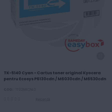
TK-5140 Cyan - Cartus toner original Kyocera
pentru Ecosys P6130cdn / M6030cdn / M6530cdn
COD:
1T02NRCNL0
Recenzii
0
100
% of