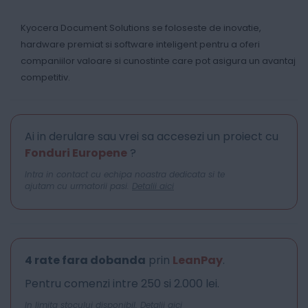
Kyocera Document Solutions se foloseste de inovatie,
hardware premiat si software inteligent pentru a oferi
companiilor valoare si cunostinte care pot asigura un avantaj
competitiv.
Ai in derulare sau vrei sa accesezi un proiect cu
Fonduri Europene
?
Intra in contact cu echipa noastra dedicata si te
ajutam cu urmatorii pasi.
Detalii aici
4 rate fara dobanda
prin
LeanPay
.
Pentru comenzi intre 250 si 2.000 lei.
In limita stocului disponibil.
Detalii aici