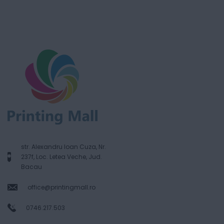
str. Alexandru Ioan Cuza, Nr.
237f, Loc. Letea Veche, Jud.
Bacau
office@printingmall.ro
0746.217.503