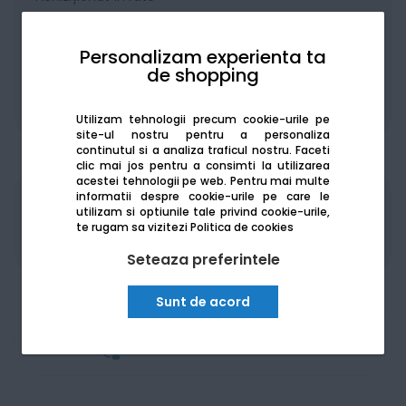
Personalizam experienta ta
de shopping
De la:
271.29
Lei / lună
Vezi detalii
Utilizam tehnologii precum cookie-urile pe
site-ul nostru pentru a personaliza
continutul si a analiza traficul nostru. Faceti
clic mai jos pentru a consimti la utilizarea
acestei tehnologii pe web.
Pentru mai multe
informatii despre cookie-urile pe care le
Produsele sunt disponibile pe platforma de
utilizam si optiunile tale privind cookie-urile,
achizitii publice
SEAP/SICAP
te rugam sa vizitezi
Politica de cookies
Seteaza preferintele
Sunt de acord
Am nevoie de ajutor