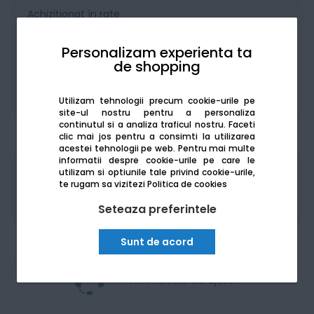
Achiziționat în rate
Personalizam experienta ta
de shopping
De la:
425.72
Lei / lună
Utilizam tehnologii precum cookie-urile pe
Vezi detalii
site-ul nostru pentru a personaliza
continutul si a analiza traficul nostru. Faceti
clic mai jos pentru a consimti la utilizarea
acestei tehnologii pe web.
Pentru mai multe
informatii despre cookie-urile pe care le
utilizam si optiunile tale privind cookie-urile,
Produsele sunt disponibile pe platforma de
te rugam sa vizitezi
Politica de cookies
achizitii publice
SEAP/SICAP
Seteaza preferintele
Sunt de acord
Am nevoie de ajutor