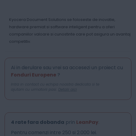
Kyocera Document Solutions se foloseste de inovatie,
hardware premiat si software inteligent pentru a oferi
companiilor valoare si cunostinte care pot asigura un avantaj
competitiv.
Ai in derulare sau vrei sa accesezi un proiect cu
Fonduri Europene
?
Intra in contact cu echipa noastra dedicata si te
ajutam cu urmatorii pasi.
Detalii aici
4 rate fara dobanda
prin
LeanPay
.
Pentru comenzi intre 250 si 2.000 lei.