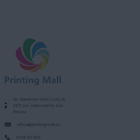
str. Alexandru Ioan Cuza, Nr.
237f, Loc. Letea Veche, Jud.
Bacau
office@printingmall.ro
0746.217.503