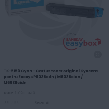
TK-5150 Cyan - Cartus toner original Kyocera
pentru Ecosys P6035cdn / M6035cidn /
M6535cidn
COD:
1T02NSCNL0
Recenzii
0
100
% of