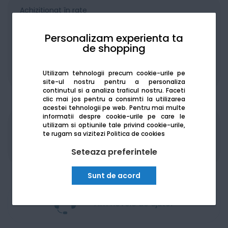
Achiziționat în rate
Personalizam experienta ta
de shopping
De la:
425.72
Lei / lună
Utilizam tehnologii precum cookie-urile pe
Vezi detalii
site-ul nostru pentru a personaliza
continutul si a analiza traficul nostru. Faceti
clic mai jos pentru a consimti la utilizarea
acestei tehnologii pe web.
Pentru mai multe
informatii despre cookie-urile pe care le
utilizam si optiunile tale privind cookie-urile,
Produsele sunt disponibile pe platforma de
te rugam sa vizitezi
Politica de cookies
achizitii publice
SEAP/SICAP
Seteaza preferintele
Sunt de acord
Am nevoie de ajutor