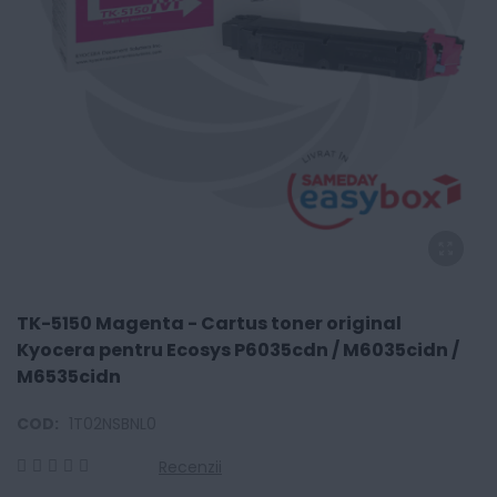
TK-5150 Magenta - Cartus toner original
Kyocera pentru Ecosys P6035cdn / M6035cidn /
M6535cidn
COD:
1T02NSBNL0
Recenzii
0
100
% of