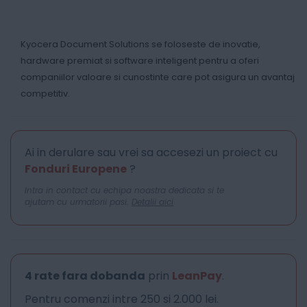
Kyocera Document Solutions se foloseste de inovatie,
hardware premiat si software inteligent pentru a oferi
companiilor valoare si cunostinte care pot asigura un avantaj
competitiv.
Ai in derulare sau vrei sa accesezi un proiect cu
Fonduri Europene
?
Intra in contact cu echipa noastra dedicata si te
ajutam cu urmatorii pasi.
Detalii aici
4 rate fara dobanda
prin
LeanPay
.
Pentru comenzi intre 250 si 2.000 lei.