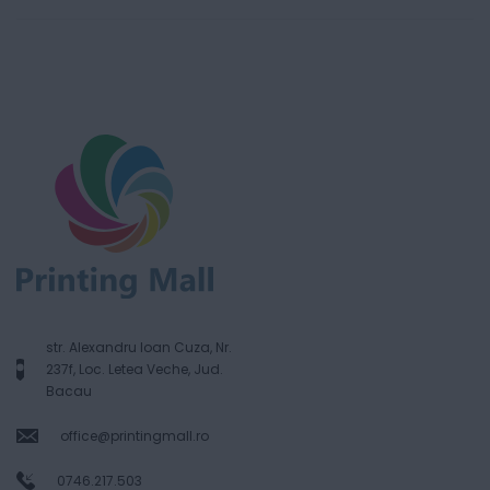
str. Alexandru Ioan Cuza, Nr.
237f, Loc. Letea Veche, Jud.
Bacau
office@printingmall.ro
0746.217.503