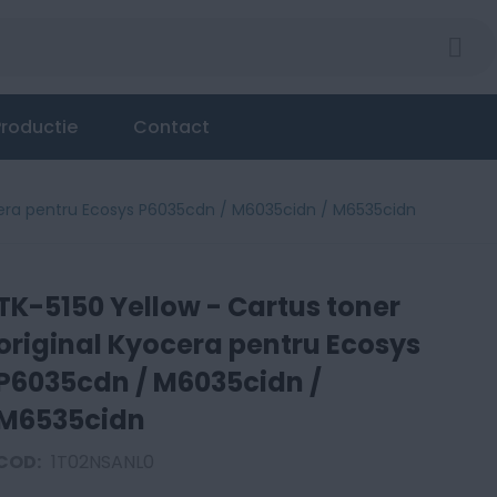
roductie
Contact
ocera pentru Ecosys P6035cdn / M6035cidn / M6535cidn
TK-5150 Yellow - Cartus toner
original Kyocera pentru Ecosys
P6035cdn / M6035cidn /
M6535cidn
COD:
1T02NSANL0