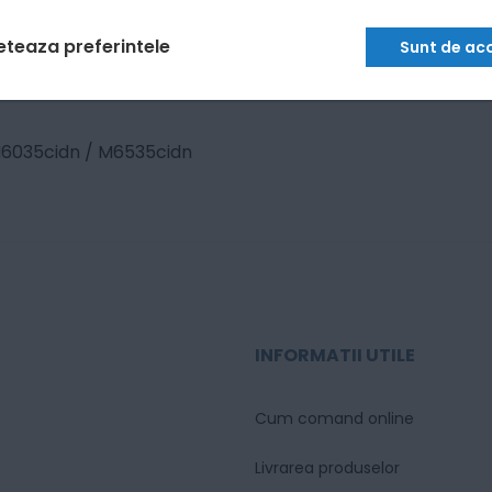
eteaza preferintele
Sunt de ac
6035cidn / M6535cidn
INFORMATII UTILE
Cum comand online
Livrarea produselor