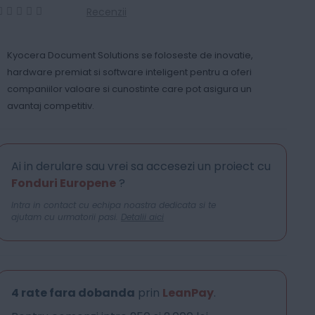
Recenzii
0
100
% of
Kyocera Document Solutions se foloseste de inovatie,
hardware premiat si software inteligent pentru a oferi
companiilor valoare si cunostinte care pot asigura un
avantaj competitiv.
Ai in derulare sau vrei sa accesezi un proiect cu
Fonduri Europene
?
Intra in contact cu echipa noastra dedicata si te
ajutam cu urmatorii pasi.
Detalii aici
4 rate fara dobanda
prin
LeanPay
.