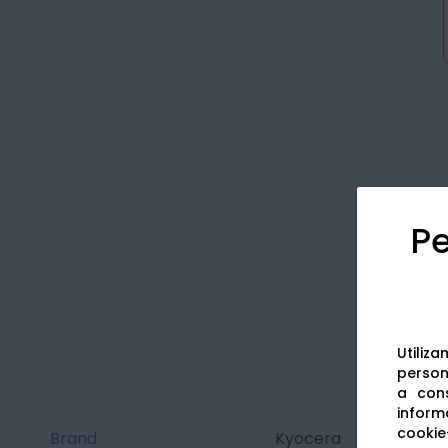
Pe
Utiliz
persona
a cons
informa
cookie-
Brand
Kyocera