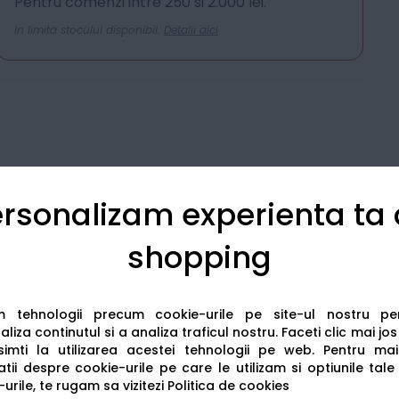
Pentru comenzi intre 250 si 2.000 lei.
In limita stocului disponibil.
Detalii aici
rsonalizam experienta ta
shopping
Detalii tehnice
Recenzii
am tehnologii precum cookie-urile pe site-ul nostru p
liza continutul si a analiza traficul nostru. Faceti clic mai jo
imti la utilizarea acestei tehnologii pe web.
Pentru mai
tii despre cookie-urile pe care le utilizam si optiunile tale
urile, te rugam sa vizitezi
Politica de cookies