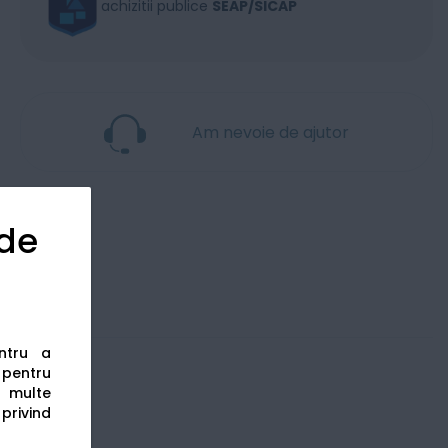
achizitii publice
SEAP/SICAP
Am nevoie de ajutor
 de
entru a
s pentru
 multe
 privind