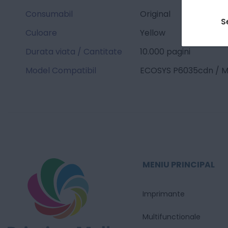
Consumabil
Original
S
Culoare
Yellow
Durata viata / Cantitate
10.000 pagini
Model Compatibil
ECOSYS P6035cdn / M
MENIU PRINCIPAL
Imprimante
Multifunctionale