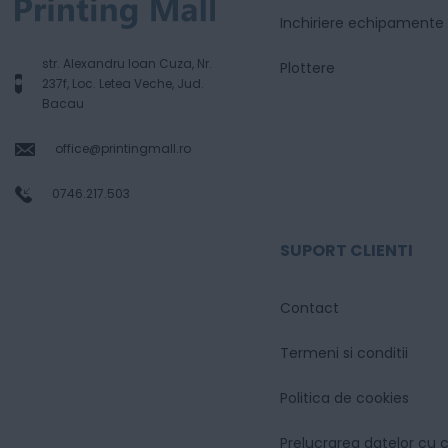
Inchiriere echipamente
str. Alexandru Ioan Cuza, Nr.
Plottere
237f, Loc. Letea Veche, Jud.
Bacau
office@printingmall.ro
0746.217.503
SUPORT CLIENTI
Contact
Termeni si conditii
Politica de cookies
Prelucrarea datelor cu 