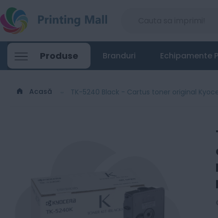
TK-5240 Black - Cartus toner original 
Produse
Branduri
Echipamente P
338
Lei
47
Acasă
TK-5240 Black - Cartus toner original Ky