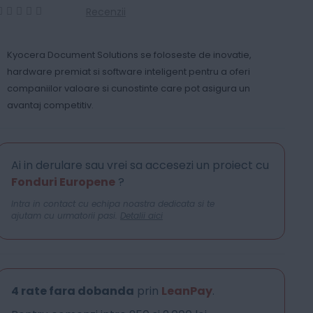
Recenzii
0
100
% of
Kyocera Document Solutions se foloseste de inovatie,
hardware premiat si software inteligent pentru a oferi
companiilor valoare si cunostinte care pot asigura un
avantaj competitiv.
Ai in derulare sau vrei sa accesezi un proiect cu
Fonduri Europene
?
Intra in contact cu echipa noastra dedicata si te
ajutam cu urmatorii pasi.
Detalii aici
4 rate fara dobanda
prin
LeanPay
.