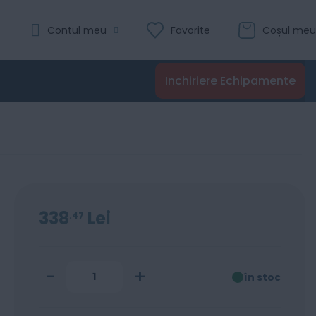
Evaluare:
Contul meu
Favorite
Coșul meu
026cdw
0
100
% of
Recenzii
Inchiriere Echipamente
Adaugă în coș
338
Lei
47
-
+
în stoc