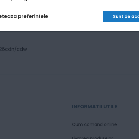
eteaza preferintele
Sunt de ac
026cdn/cdw
INFORMATII UTILE
Cum comand online
Livrarea produselor