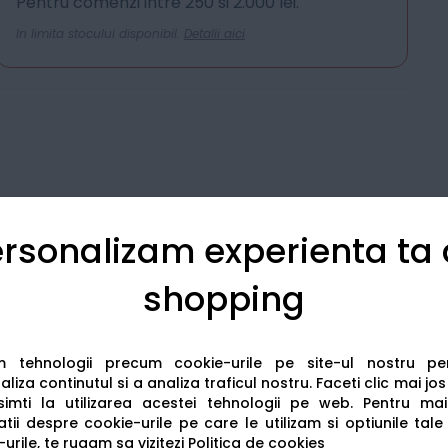
Pentru comenzi intre 250 si 2.000 lei.
In limita stocului disponibil.
Detalii aici
rsonalizam experienta ta
shopping
Detalii tehnice
Recenzii
am tehnologii precum cookie-urile pe site-ul nostru p
liza continutul si a analiza traficul nostru. Faceti clic mai jo
imti la utilizarea acestei tehnologii pe web.
Pentru mai
tii despre cookie-urile pe care le utilizam si optiunile tale
urile, te rugam sa vizitezi
Politica de cookies