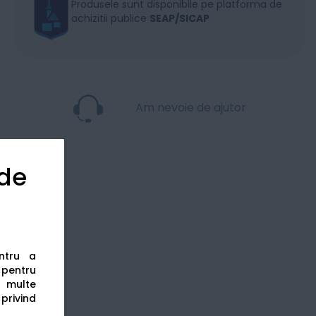
Produsele sunt disponibile pe platforma de
achizitii publice
SEAP/SICAP
Am nevoie de ajutor
 de
entru a
s pentru
 multe
 privind