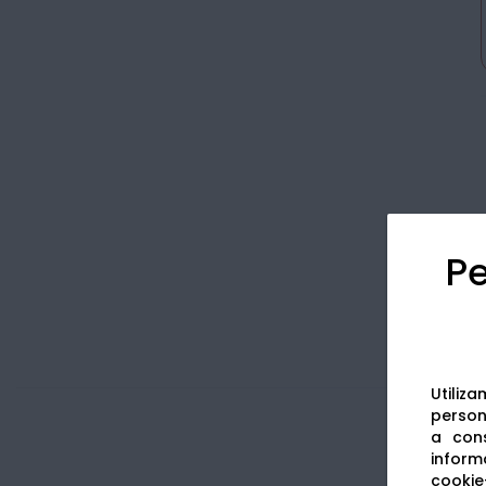
Pe
Utiliz
persona
a cons
informa
cookie-