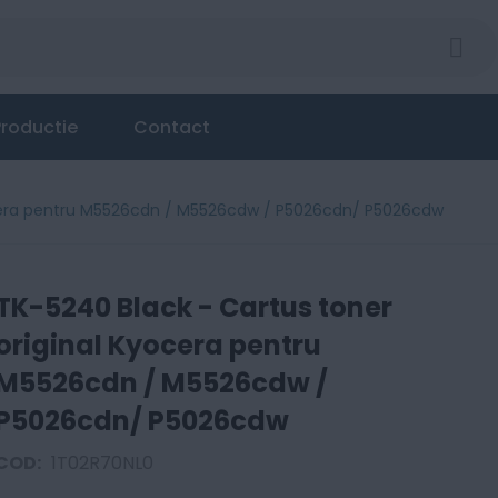
Kyocera pentru M5526cdn / M5526cdw / P5026cdn/ P5
roductie
Contact
ocera pentru M5526cdn / M5526cdw / P5026cdn/ P5026cdw
TK-5240 Black - Cartus toner
original Kyocera pentru
M5526cdn / M5526cdw /
P5026cdn/ P5026cdw
COD:
1T02R70NL0