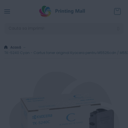
Coșul
Acasă
TK-5240 Cyan - Cartus toner original Kyocera pentru M5526cdn / M