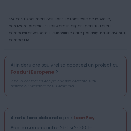
Kyocera Document Solutions se foloseste de inovatie,
hardware premiat si software inteligent pentru a oferi
companiilor valoare si cunostinte care pot asigura un avantaj
competitiv.
Ai in derulare sau vrei sa accesezi un proiect cu
Fonduri Europene
?
Intra in contact cu echipa noastra dedicata si te
ajutam cu urmatorii pasi.
Detalii aici
4 rate fara dobanda
prin
LeanPay
.
Pentru comenzi intre 250 si 2.000 lei.