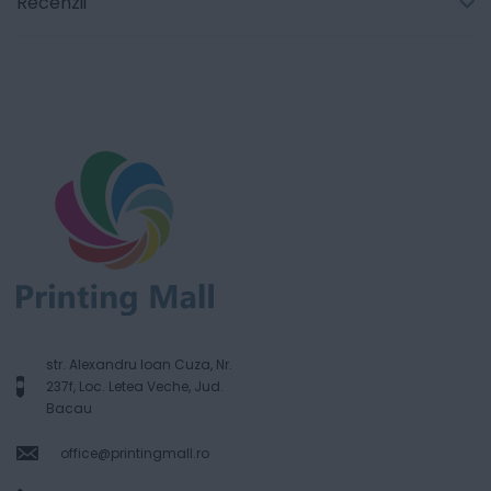
Recenzii
str. Alexandru Ioan Cuza, Nr.
237f, Loc. Letea Veche, Jud.
Bacau
office@printingmall.ro