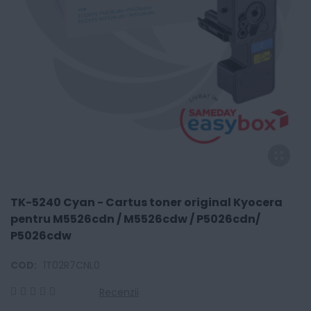
TK-5240 Cyan - Cartus toner original Kyocera
pentru M5526cdn / M5526cdw / P5026cdn/
P5026cdw
COD:
1T02R7CNL0
Recenzii
0
100
% of