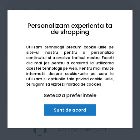
Achiziționat în rate
Personalizam experienta ta
de shopping
Utilizam tehnologii precum cookie-urile pe
De la:
184.32
Lei / lună
Vezi detalii
site-ul nostru pentru a personaliza
continutul si a analiza traficul nostru. Faceti
clic mai jos pentru a consimti la utilizarea
acestei tehnologii pe web.
Pentru mai multe
informatii despre cookie-urile pe care le
utilizam si optiunile tale privind cookie-urile,
Produsele sunt disponibile pe platforma de
te rugam sa vizitezi
Politica de cookies
achizitii publice
SEAP/SICAP
Seteaza preferintele
Sunt de acord
Am nevoie de ajutor