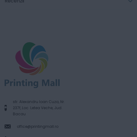
Recenzii
str. Alexandru Ioan Cuza, Nr.
237f, Loc. Letea Veche, Jud.
Bacau
office@printingmall.ro