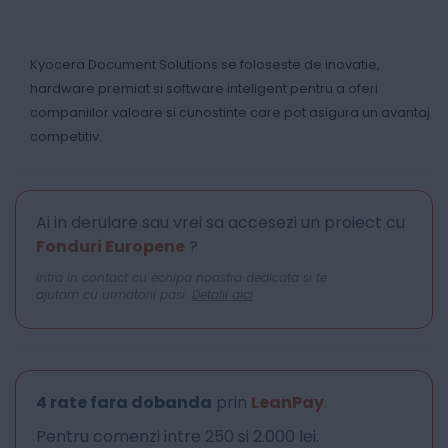
Kyocera Document Solutions se foloseste de inovatie,
hardware premiat si software inteligent pentru a oferi
companiilor valoare si cunostinte care pot asigura un avantaj
competitiv.
Ai in derulare sau vrei sa accesezi un proiect cu
Fonduri Europene
?
Intra in contact cu echipa noastra dedicata si te
ajutam cu urmatorii pasi.
Detalii aici
4 rate fara dobanda
prin
LeanPay
.
Pentru comenzi intre 250 si 2.000 lei.