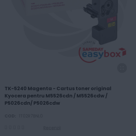
TK-5240 Magenta - Cartus toner original
Kyocera pentru M5526cdn / M5526cdw /
P5026cdn/ P5026cdw
COD:
1T02R7BNL0
Recenzii
0
100
% of