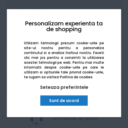
Achiziționat în rate
Personalizam experienta ta
de shopping
Utilizam tehnologii precum cookie-urile pe
De la:
210.94
Lei / lună
Vezi detalii
site-ul nostru pentru a personaliza
continutul si a analiza traficul nostru. Faceti
clic mai jos pentru a consimti la utilizarea
acestei tehnologii pe web.
Pentru mai multe
informatii despre cookie-urile pe care le
utilizam si optiunile tale privind cookie-urile,
Produsele sunt disponibile pe platforma de
te rugam sa vizitezi
Politica de cookies
achizitii publice
SEAP/SICAP
Seteaza preferintele
Sunt de acord
Am nevoie de ajutor