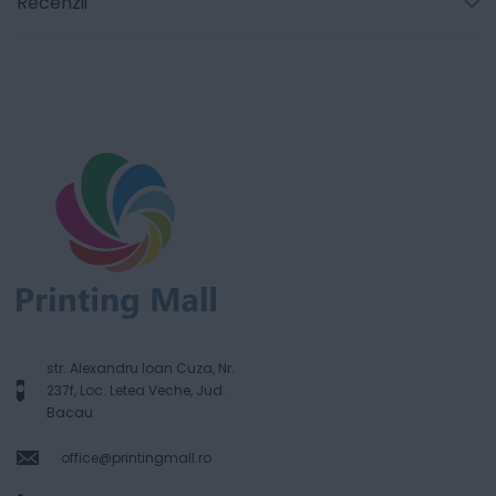
Recenzii
str. Alexandru Ioan Cuza, Nr.
237f, Loc. Letea Veche, Jud.
Bacau
office@printingmall.ro