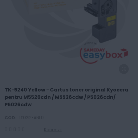
TK-5240 Yellow - Cartus toner original Kyocera
pentru M5526cdn / M5526cdw / P5026cdn/
P5026cdw
COD:
1T02R7ANL0
Recenzii
0
100
% of