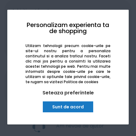
Achiziționat în rate
Personalizam experienta ta
de shopping
Utilizam tehnologii precum cookie-urile pe
De la:
210.94
Lei / lună
Vezi detalii
site-ul nostru pentru a personaliza
continutul si a analiza traficul nostru. Faceti
clic mai jos pentru a consimti la utilizarea
acestei tehnologii pe web.
Pentru mai multe
informatii despre cookie-urile pe care le
utilizam si optiunile tale privind cookie-urile,
Produsele sunt disponibile pe platforma de
te rugam sa vizitezi
Politica de cookies
achizitii publice
SEAP/SICAP
Seteaza preferintele
Sunt de acord
Am nevoie de ajutor