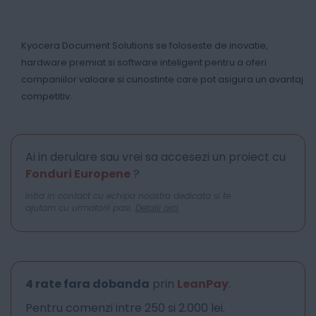
Kyocera Document Solutions se foloseste de inovatie,
hardware premiat si software inteligent pentru a oferi
companiilor valoare si cunostinte care pot asigura un avantaj
competitiv.
Ai in derulare sau vrei sa accesezi un proiect cu
Fonduri Europene
?
Intra in contact cu echipa noastra dedicata si te
ajutam cu urmatorii pasi.
Detalii aici
4 rate fara dobanda
prin
LeanPay
.
Pentru comenzi intre 250 si 2.000 lei.