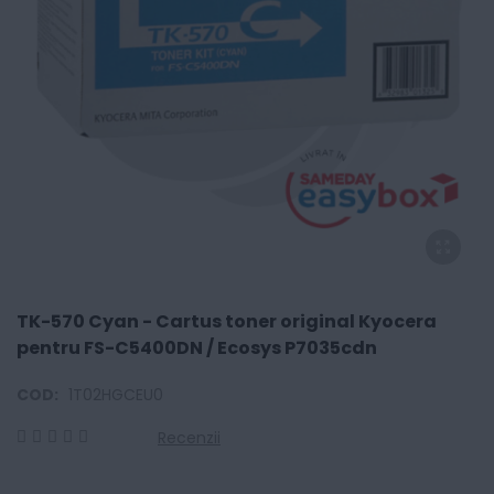
TK-570 Cyan - Cartus toner original Kyocera
pentru FS-C5400DN / Ecosys P7035cdn
COD:
1T02HGCEU0
Recenzii
0
100
% of