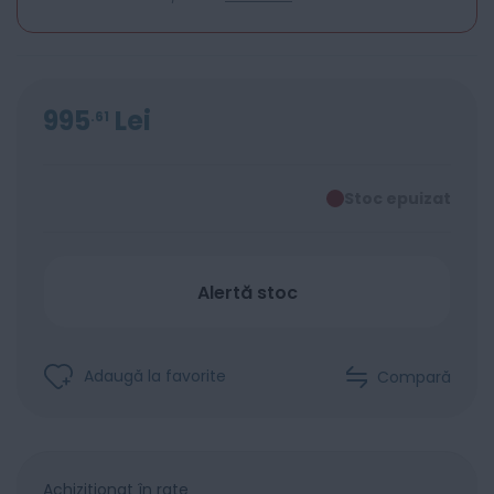
995
Lei
61
Stoc epuizat
Alertă stoc
Adaugă la favorite
Compară
Achiziționat în rate