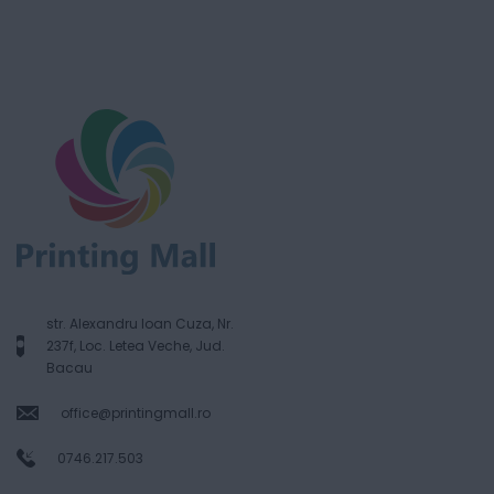
str. Alexandru Ioan Cuza, Nr.
237f, Loc. Letea Veche, Jud.
Bacau
office@printingmall.ro
0746.217.503