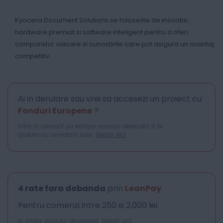
Kyocera Document Solutions se foloseste de inovatie,
hardware premiat si software inteligent pentru a oferi
companiilor valoare si cunostinte care pot asigura un avantaj
competitiv.
Ai in derulare sau vrei sa accesezi un proiect cu
Fonduri Europene
?
Intra in contact cu echipa noastra dedicata si te
ajutam cu urmatorii pasi.
Detalii aici
4 rate fara dobanda
prin
LeanPay
.
Pentru comenzi intre 250 si 2.000 lei.
In limita stocului disponibil.
Detalii aici