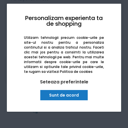
Personalizam experienta ta
de shopping
De la:
386.67
Lei / lună
Vezi detalii
Utilizam tehnologii precum cookie-urile pe
site-ul nostru pentru a personaliza
continutul si a analiza traficul nostru. Faceti
clic mai jos pentru a consimti la utilizarea
acestei tehnologii pe web.
Pentru mai multe
informatii despre cookie-urile pe care le
Produsele sunt disponibile pe platforma de
utilizam si optiunile tale privind cookie-urile,
achizitii publice
SEAP/SICAP
te rugam sa vizitezi
Politica de cookies
Seteaza preferintele
Sunt de acord
Am nevoie de ajutor