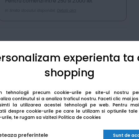
Pentru comenzi intre 250 si 2.000 lei.
In limita stocului disponibil.
Detalii aici
rsonalizam experienta ta
shopping
am tehnologii precum cookie-urile pe site-ul nostru p
Detalii tehnice
Recenzii
liza continutul si a analiza traficul nostru. Faceti clic mai jo
imti la utilizarea acestei tehnologii pe web.
Pentru mai
tii despre cookie-urile pe care le utilizam si optiunile tale
urile, te rugam sa vizitezi
Politica de cookies
eteaza preferintele
Sunt de ac