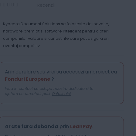
Recenzii
0
100
% of
Kyocera Document Solutions se foloseste de inovatie,
hardware premiat si software inteligent pentru a oferi
companiilor valoare si cunostinte care pot asigura un
avantaj competitiv.
Ai in derulare sau vrei sa accesezi un proiect cu
Fonduri Europene
?
Intra in contact cu echipa noastra dedicata si te
ajutam cu urmatorii pasi.
Detalii aici
4 rate fara dobanda
prin
LeanPay
.