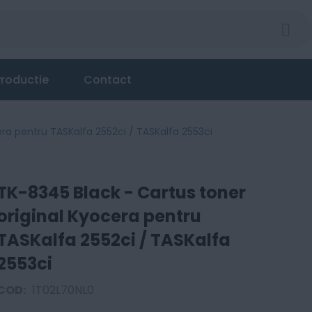
roductie
Contact
era pentru TASKalfa 2552ci / TASKalfa 2553ci
TK-8345 Black - Cartus toner
original Kyocera pentru
TASKalfa 2552ci / TASKalfa
2553ci
COD:
1T02L70NL0