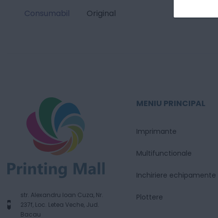
Consumabil
Original
MENIU PRINCIPAL
Imprimante
Multifunctionale
Inchiriere echipamente
str. Alexandru Ioan Cuza, Nr.
Plottere
237f, Loc. Letea Veche, Jud.
Bacau