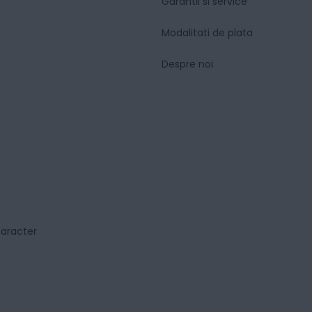
Garantii si service
Modalitati de plata
Despre noi
caracter