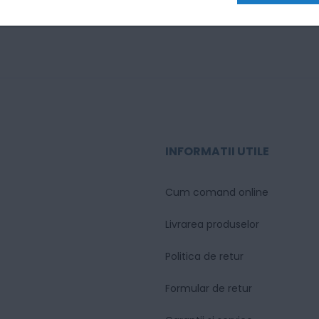
INFORMATII UTILE
Cum comand online
Livrarea produselor
Politica de retur
Formular de retur