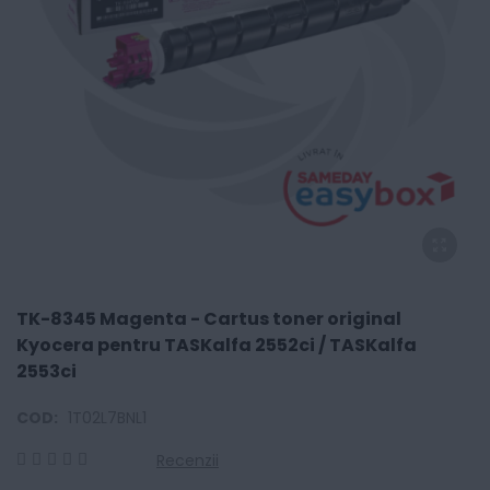
TK-8345 Magenta - Cartus toner original
Kyocera pentru TASKalfa 2552ci / TASKalfa
2553ci
COD:
1T02L7BNL1
Recenzii
0
100
% of