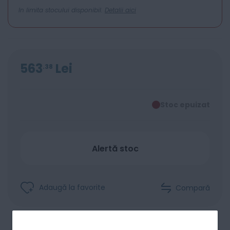
In limita stocului disponibil.
Detalii aici
563
Lei
38
Stoc epuizat
Alertă stoc
Adaugă la favorite
Compară