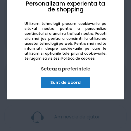
Personalizam experienta ta
Achiziționat în rate
de shopping
Utilizam tehnologii precum cookie-urile pe
site-ul nostru pentru a personaliza
continutul si a analiza traficul nostru. Faceti
clic mai jos pentru a consimti la utilizarea
De la:
232.24
Lei / lună
Vezi detalii
acestei tehnologii pe web.
Pentru mai multe
informatii despre cookie-urile pe care le
utilizam si optiunile tale privind cookie-urile,
te rugam sa vizitezi
Politica de cookies
Seteaza preferintele
Produsele sunt disponibile pe platforma de
achizitii publice
SEAP/SICAP
Sunt de acord
Am nevoie de ajutor