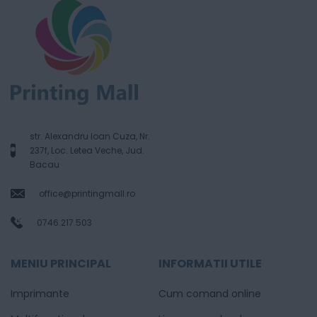
str. Alexandru Ioan Cuza, Nr.
237f, Loc. Letea Veche, Jud.
Bacau
office@printingmall.ro
0746.217.503
MENIU PRINCIPAL
INFORMATII UTILE
Imprimante
Cum comand online