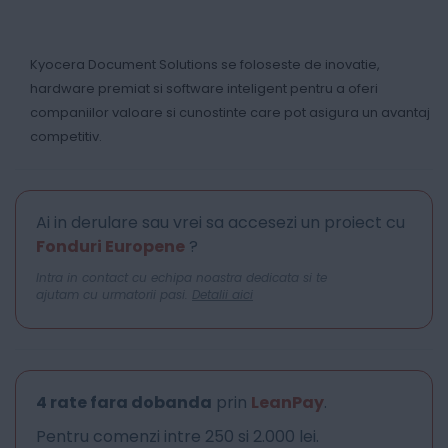
Kyocera Document Solutions se foloseste de inovatie,
hardware premiat si software inteligent pentru a oferi
companiilor valoare si cunostinte care pot asigura un avantaj
competitiv.
Ai in derulare sau vrei sa accesezi un proiect cu
Fonduri Europene
?
Intra in contact cu echipa noastra dedicata si te
ajutam cu urmatorii pasi.
Detalii aici
4 rate fara dobanda
prin
LeanPay
.
Pentru comenzi intre 250 si 2.000 lei.