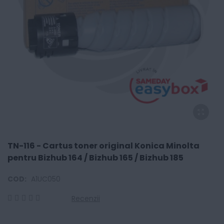
TN-116 - Cartus toner original Konica Minolta
pentru Bizhub 164 / Bizhub 165 / Bizhub 185
COD:
A1UC050
Recenzii
0
100
% of