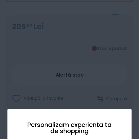
205
Lei
63
Stoc epuizat
Alertă stoc
Adaugă la favorite
Compară
Personalizam experienta ta
de shopping