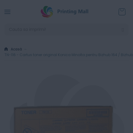
Coșul
Acasă
TN-116 - Cartus toner original Konica Minolta pentru Bizhub 164 / Bizhub