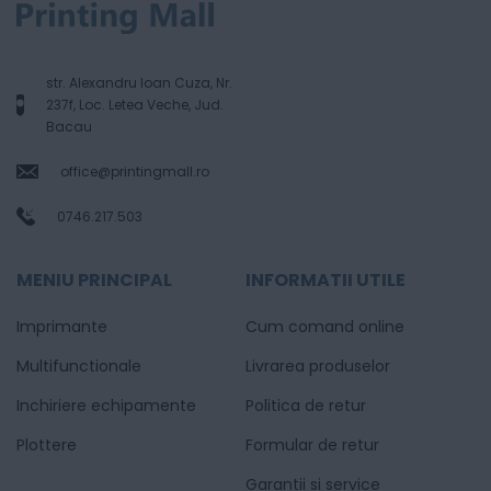
str. Alexandru Ioan Cuza, Nr.
237f, Loc. Letea Veche, Jud.
Bacau
office@printingmall.ro
0746.217.503
MENIU PRINCIPAL
INFORMATII UTILE
Imprimante
Cum comand online
Multifunctionale
Livrarea produselor
Inchiriere echipamente
Politica de retur
Plottere
Formular de retur
Garantii si service