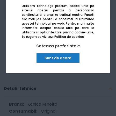
Produsele sunt disponibile pe platforma de
Utilizam tehnologii precum cookie-urile pe
achizitii publice
SEAP/SICAP
site-ul nostru pentru a personaliza
continutul si a analiza traficul nostru. Faceti
clic mai jos pentru a consimti la utilizarea
acestei tehnologii pe web.
Pentru mai multe
informatii despre cookie-urile pe care le
utilizam si optiunile tale privind cookie-urile,
te rugam sa vizitezi
Politica de cookies
Am nevoie de ajutor
Seteaza preferintele
Sunt de acord
Detalii tehnice
Konica Minolta
Original