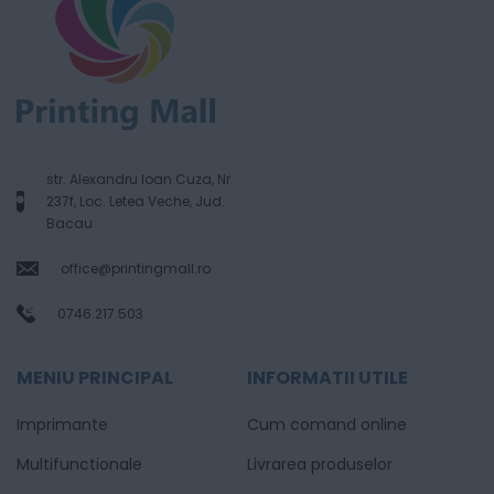
str. Alexandru Ioan Cuza, Nr.
237f, Loc. Letea Veche, Jud.
Bacau
office@printingmall.ro
0746.217.503
MENIU PRINCIPAL
INFORMATII UTILE
Imprimante
Cum comand online
Multifunctionale
Livrarea produselor