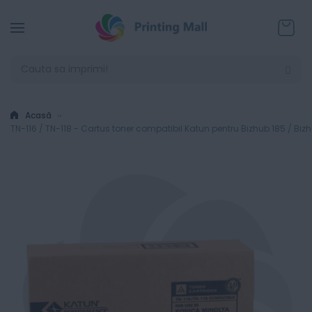
Coșul
Acasă
TN-116 / TN-118 - Cartus toner compatibil Katun pentru Bizhub 185 / Bizh