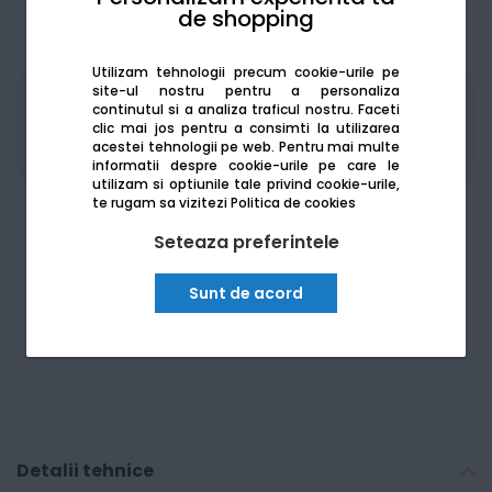
de shopping
Utilizam tehnologii precum cookie-urile pe
site-ul nostru pentru a personaliza
Produsele sunt disponibile pe platforma de
continutul si a analiza traficul nostru. Faceti
clic mai jos pentru a consimti la utilizarea
achizitii publice
SEAP/SICAP
acestei tehnologii pe web.
Pentru mai multe
informatii despre cookie-urile pe care le
utilizam si optiunile tale privind cookie-urile,
te rugam sa vizitezi
Politica de cookies
Seteaza preferintele
Am nevoie de ajutor
Sunt de acord
Detalii tehnice