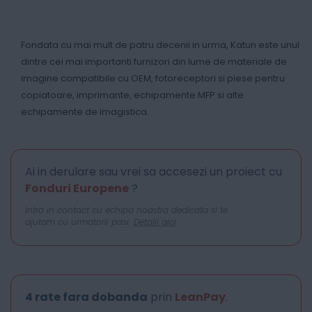
Fondata cu mai mult de patru decenii in urma, Katun este unul
dintre cei mai importanti furnizori din lume de materiale de
imagine compatibile cu OEM, fotoreceptori si piese pentru
copiatoare, imprimante, echipamente MFP si alte
echipamente de imagistica.
Ai in derulare sau vrei sa accesezi un proiect cu
Fonduri Europene
?
Intra in contact cu echipa noastra dedicata si te
ajutam cu urmatorii pasi.
Detalii aici
4 rate fara dobanda
prin
LeanPay
.