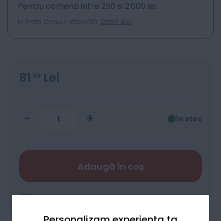
Pentru comenzi intre 250 si 2.000 lei.
In limita stocului disponibil.
Detalii aici
81
Lei
99
-
+
în stoc
Adaugă în coș
Adaugă la favorite
Compară
Personalizam experienta ta