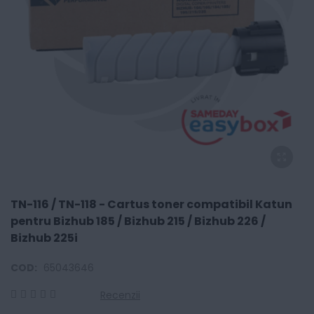
TN-116 / TN-118 - Cartus toner compatibil Katun
pentru Bizhub 185 / Bizhub 215 / Bizhub 226 /
Bizhub 225i
COD:
65043646
Recenzii
0
100
% of