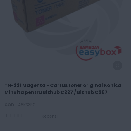
TN-221 Magenta - Cartus toner original Konica
Minolta pentru Bizhub C227 / Bizhub C287
COD:
A8K3350
Recenzii
0
100
% of