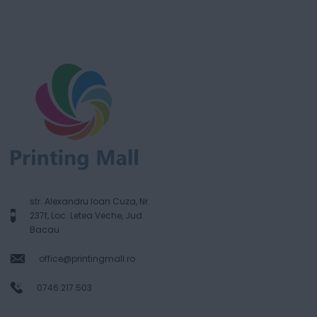
str. Alexandru Ioan Cuza, Nr.
237f, Loc. Letea Veche, Jud.
Bacau
office@printingmall.ro
0746.217.503