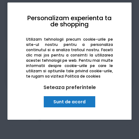
Personalizam experienta ta
de shopping
De la:
194.97
Lei / lună
Vezi detalii
Utilizam tehnologii precum cookie-urile pe
site-ul nostru pentru a personaliza
continutul si a analiza traficul nostru. Faceti
clic mai jos pentru a consimti la utilizarea
acestei tehnologii pe web.
Pentru mai multe
informatii despre cookie-urile pe care le
Produsele sunt disponibile pe platforma de
utilizam si optiunile tale privind cookie-urile,
achizitii publice
SEAP/SICAP
te rugam sa vizitezi
Politica de cookies
Seteaza preferintele
Sunt de acord
Am nevoie de ajutor