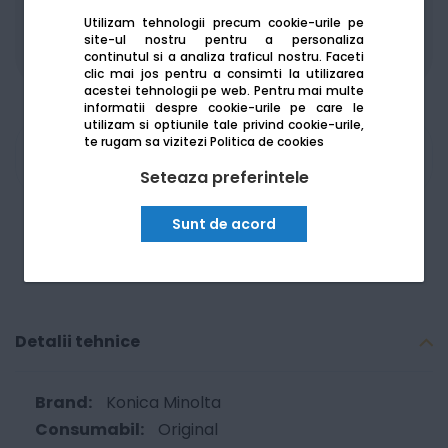
Produsele sunt disponibile pe platforma de
Utilizam tehnologii precum cookie-urile pe
achizitii publice
SEAP/SICAP
site-ul nostru pentru a personaliza
continutul si a analiza traficul nostru. Faceti
clic mai jos pentru a consimti la utilizarea
acestei tehnologii pe web.
Pentru mai multe
informatii despre cookie-urile pe care le
utilizam si optiunile tale privind cookie-urile,
te rugam sa vizitezi
Politica de cookies
Am nevoie de ajutor
Seteaza preferintele
Sunt de acord
Detalii tehnice
Konica Minolta
Original