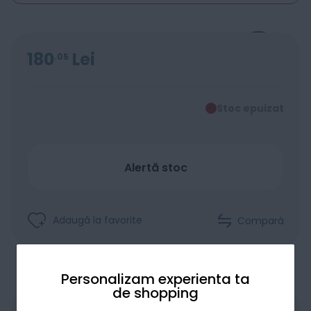
180
Lei
05
Stoc epuizat
Alertă stoc
Adaugă la favorite
Compară
Personalizam experienta ta
de shopping