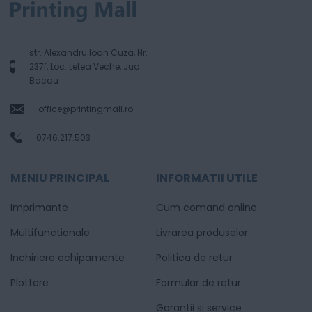
str. Alexandru Ioan Cuza, Nr.
237f, Loc. Letea Veche, Jud.
Bacau
office@printingmall.ro
0746.217.503
MENIU PRINCIPAL
INFORMATII UTILE
Imprimante
Cum comand online
Multifunctionale
Livrarea produselor
Inchiriere echipamente
Politica de retur
Plottere
Formular de retur
Garantii si service