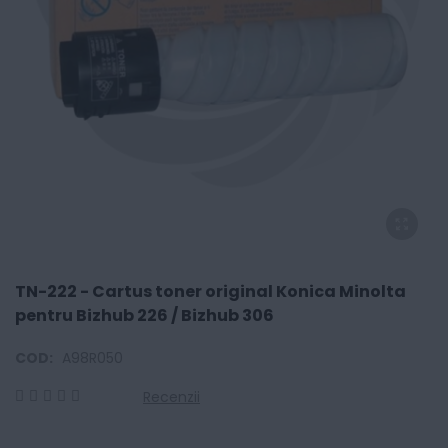
TN-222 - Cartus toner original Konica Minolta
pentru Bizhub 226 / Bizhub 306
COD:
A98R050
Recenzii
0
100
% of