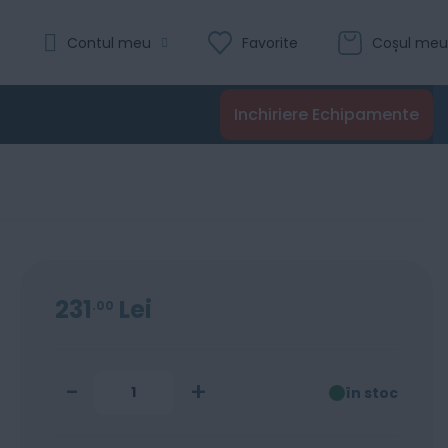
Evaluare:
Contul meu
Favorite
Coșul meu
izhub C364e
0
100
% of
Recenzii
Inchiriere Echipamente
Adaugă în coș
231
Lei
00
-
+
în stoc