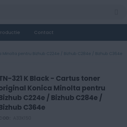
onica Minolta pentru Bizhub C224e / Bizhub C284e / B
roductie
Contact
ica Minolta pentru Bizhub C224e / Bizhub C284e / Bizhub C364e
TN-321 K Black - Cartus toner
original Konica Minolta pentru
Bizhub C224e / Bizhub C284e /
Bizhub C364e
COD:
A33K150