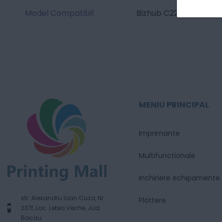
Model Compatibil
Bizhub C224e / Bizhu
MENIU PRINCIPAL
Imprimante
Multifunctionale
Inchiriere echipamente
str. Alexandru Ioan Cuza, Nr.
Plottere
237f, Loc. Letea Veche, Jud.
Bacau