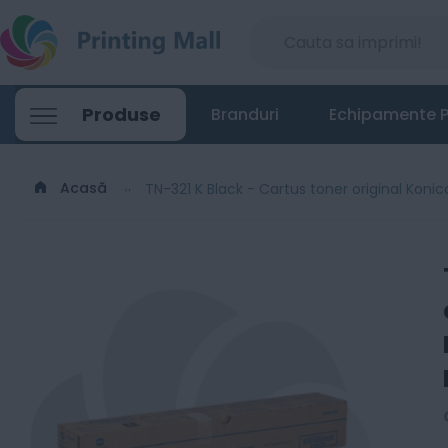
TN-321 K Black - Cartus toner original K
Produse
Branduri
Echipamente P
231
Lei
00
Acasă
TN-321 K Black - Cartus toner original Kon