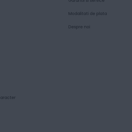
Garantii si service
Modalitati de plata
Despre noi
caracter