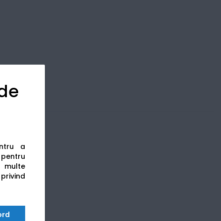
 de
entru a
s pentru
 multe
 privind
ord