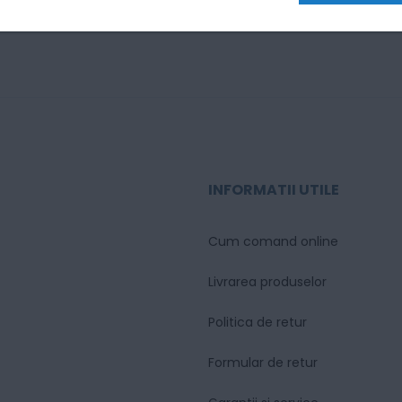
b C284e / Bizhub C364e
INFORMATII UTILE
Cum comand online
Livrarea produselor
Politica de retur
Formular de retur