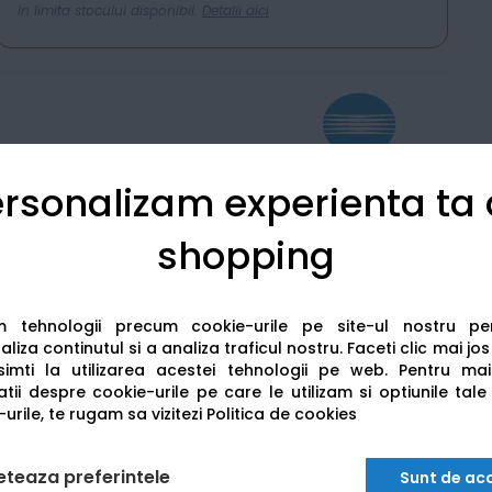
In limita stocului disponibil.
Detalii aici
rsonalizam experienta ta
Detalii tehnice
Recenzii
shopping
am tehnologii precum cookie-urile pe site-ul nostru p
liza continutul si a analiza traficul nostru. Faceti clic mai jo
imti la utilizarea acestei tehnologii pe web.
Pentru mai
tii despre cookie-urile pe care le utilizam si optiunile tale
urile, te rugam sa vizitezi
Politica de cookies
eteaza preferintele
Sunt de ac