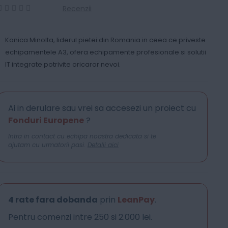
Recenzii
0
100
% of
Konica Minolta, liderul pietei din Romania in ceea ce priveste
echipamentele A3, ofera echipamente profesionale si solutii
IT integrate potrivite oricaror nevoi.
Ai in derulare sau vrei sa accesezi un proiect cu
Fonduri Europene
?
Intra in contact cu echipa noastra dedicata si te
ajutam cu urmatorii pasi.
Detalii aici
4 rate fara dobanda
prin
LeanPay
.
Pentru comenzi intre 250 si 2.000 lei.