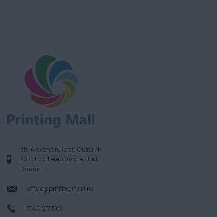
str. Alexandru Ioan Cuza, Nr.
237f, Loc. Letea Veche, Jud.
Bacau
office@printingmall.ro
0746.217.503