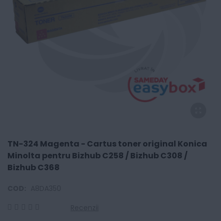
TN-324 Magenta - Cartus toner original Konica
Minolta pentru Bizhub C258 / Bizhub C308 /
Bizhub C368
COD:
A8DA350
Recenzii
0
100
% of