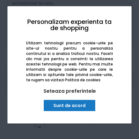
Achiziționat în rate
Personalizam experienta ta
de shopping
De la:
225.14
Lei / lună
Vezi detalii
Utilizam tehnologii precum cookie-urile pe
site-ul nostru pentru a personaliza
continutul si a analiza traficul nostru. Faceti
clic mai jos pentru a consimti la utilizarea
acestei tehnologii pe web.
Pentru mai multe
informatii despre cookie-urile pe care le
utilizam si optiunile tale privind cookie-urile,
Produsele sunt disponibile pe platforma de
te rugam sa vizitezi
Politica de cookies
achizitii publice
SEAP/SICAP
Seteaza preferintele
Sunt de acord
Am nevoie de ajutor