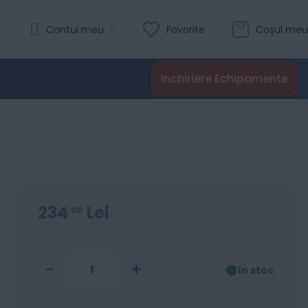
Evaluare:
Contul meu
Favorite
Coșul meu
0
100
% of
Recenzii
Inchiriere Echipamente
Adaugă în coș
234
Lei
00
-
+
în stoc