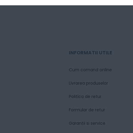
INFORMATII UTILE
Cum comand online
Livrarea produselor
Politica de retur
Formular de retur
Garantii si service