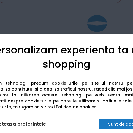
rsonalizam experienta ta
Detalii tehnice
Recenzii
shopping
am tehnologii precum cookie-urile pe site-ul nostru p
liza continutul si a analiza traficul nostru. Faceti clic mai jo
imti la utilizarea acestei tehnologii pe web.
Pentru mai
tii despre cookie-urile pe care le utilizam si optiunile tale
urile, te rugam sa vizitezi
Politica de cookies
eteaza preferintele
Sunt de ac
b C554e