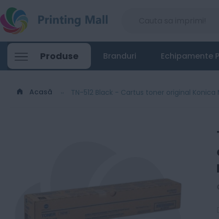
TN-512 Black - Cartus toner original Kon
Produse
Branduri
Echipamente P
234
Lei
00
Acasă
TN-512 Black - Cartus toner original Konic