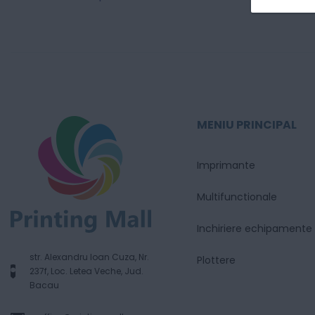
MENIU PRINCIPAL
Imprimante
Multifunctionale
Inchiriere echipamente
str. Alexandru Ioan Cuza, Nr.
Plottere
237f, Loc. Letea Veche, Jud.
Bacau