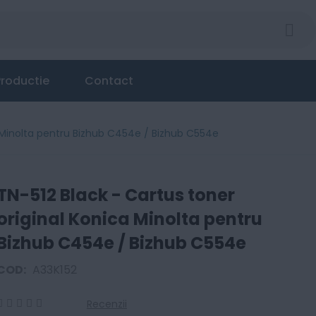
ica Minolta pentru Bizhub C454e / Bizhub C554e
roductie
Contact
a Minolta pentru Bizhub C454e / Bizhub C554e
TN-512 Black - Cartus toner
original Konica Minolta pentru
Bizhub C454e / Bizhub C554e
COD:
A33K152
Recenzii
0
100
% of