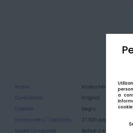
Pe
Utiliz
Brand
Konica Minolta
persona
a cons
Consumabil
Original
informa
cookie-
Culoare
Negru
Durata viata / Cantitate
27.500 pagini
S
Model Compatibil
Bizhub C454e / Bizhu