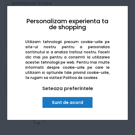
Achiziționat în rate
Personalizam experienta ta
de shopping
De la:
249.99
Lei / lună
Vezi detalii
Utilizam tehnologii precum cookie-urile pe
site-ul nostru pentru a personaliza
continutul si a analiza traficul nostru. Faceti
clic mai jos pentru a consimti la utilizarea
acestei tehnologii pe web.
Pentru mai multe
informatii despre cookie-urile pe care le
utilizam si optiunile tale privind cookie-urile,
Produsele sunt disponibile pe platforma de
te rugam sa vizitezi
Politica de cookies
achizitii publice
SEAP/SICAP
Seteaza preferintele
Sunt de acord
Am nevoie de ajutor