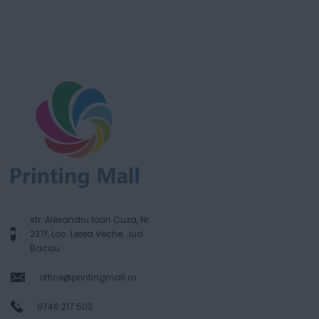
str. Alexandru Ioan Cuza, Nr.
237f, Loc. Letea Veche, Jud.
Bacau
office@printingmall.ro
0746.217.503