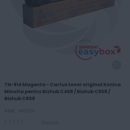
TN-514 Magenta - Cartus toner original Konica
Minolta pentru Bizhub C458 / Bizhub C558 /
Bizhub C658
COD:
A9E8350
Recenzii
0
100
% of