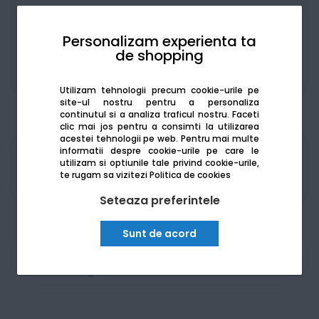
Personalizam experienta ta
de shopping
De la:
152.37
Lei / lună
Vezi detalii
Utilizam tehnologii precum cookie-urile pe
site-ul nostru pentru a personaliza
continutul si a analiza traficul nostru. Faceti
clic mai jos pentru a consimti la utilizarea
acestei tehnologii pe web.
Pentru mai multe
informatii despre cookie-urile pe care le
Produsele sunt disponibile pe platforma de
utilizam si optiunile tale privind cookie-urile,
achizitii publice
SEAP/SICAP
te rugam sa vizitezi
Politica de cookies
Seteaza preferintele
Sunt de acord
Am nevoie de ajutor