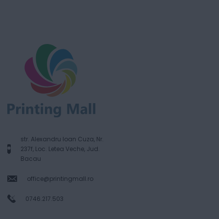
str. Alexandru Ioan Cuza, Nr.
237f, Loc. Letea Veche, Jud.
Bacau
office@printingmall.ro
0746.217.503