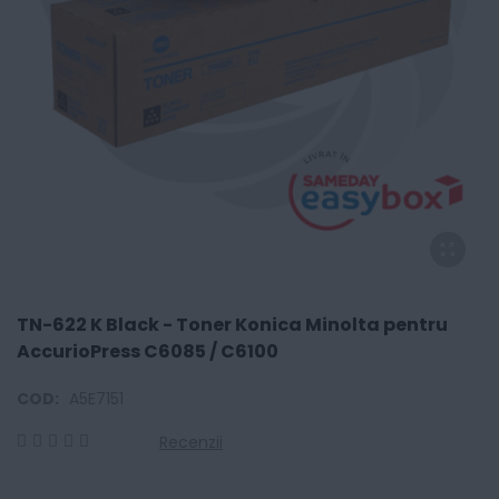
TN-622 K Black - Toner Konica Minolta pentru
AccurioPress C6085 / C6100
COD:
A5E7151
Recenzii
0
100
% of