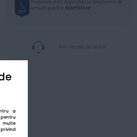
Produsele sunt disponibile pe platforma de
achizitii publice
SEAP/SICAP
Am nevoie de ajutor
 de
entru a
s pentru
 multe
 privind