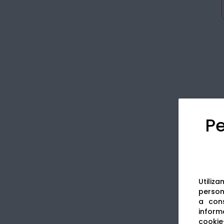
Pe
Utiliz
persona
a cons
informa
cookie-