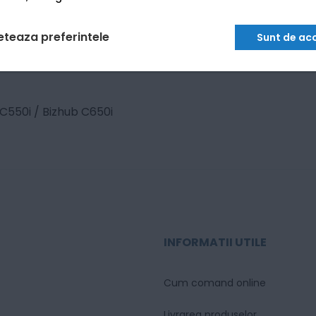
eteaza preferintele
Sunt de ac
 C550i / Bizhub C650i
INFORMATII UTILE
Cum comand online
Livrarea produselor