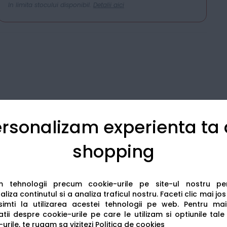
In limita stocului disponibil.
Detalii aici
rsonalizam experienta ta
shopping
Detalii tehnice
Recenzii
am tehnologii precum cookie-urile pe site-ul nostru p
liza continutul si a analiza traficul nostru. Faceti clic mai jo
imti la utilizarea acestei tehnologii pe web.
Pentru mai
tii despre cookie-urile pe care le utilizam si optiunile tale
urile, te rugam sa vizitezi
Politica de cookies