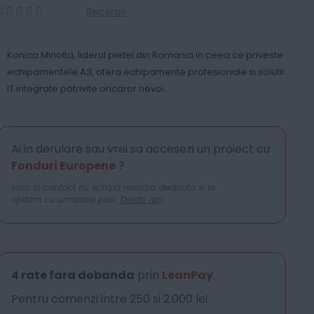
Recenzii
0
100
% of
Konica Minolta, liderul pietei din Romania in ceea ce priveste
echipamentele A3, ofera echipamente profesionale si solutii
IT integrate potrivite oricaror nevoi.
Ai in derulare sau vrei sa accesezi un proiect cu
Fonduri Europene
?
Intra in contact cu echipa noastra dedicata si te
ajutam cu urmatorii pasi.
Detalii aici
4 rate fara dobanda
prin
LeanPay
.
Pentru comenzi intre 250 si 2.000 lei.