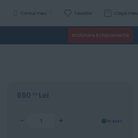
Evaluare:
Contul meu
Favorite
Coșul meu
zhub C650i
0
100
% of
Recenzii
Inchiriere Echipamente
Adaugă în coș
650
Lei
34
-
+
în stoc