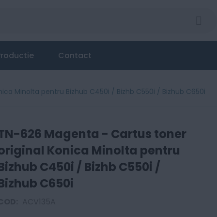
onica Minolta pentru Bizhub C450i / Bizhb C550i / Bi
roductie
Contact
ica Minolta pentru Bizhub C450i / Bizhb C550i / Bizhub C650i
TN-626 Magenta - Cartus toner
original Konica Minolta pentru
Bizhub C450i / Bizhb C550i /
Bizhub C650i
COD:
ACV135A