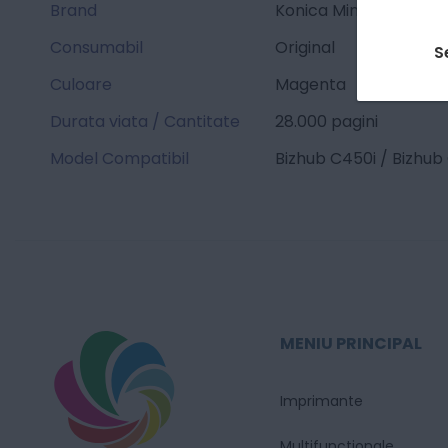
Brand
Konica Minolta
Consumabil
Original
S
Culoare
Magenta
Durata viata / Cantitate
28.000 pagini
Model Compatibil
Bizhub C450i / Bizhub
MENIU PRINCIPAL
Imprimante
Multifunctionale