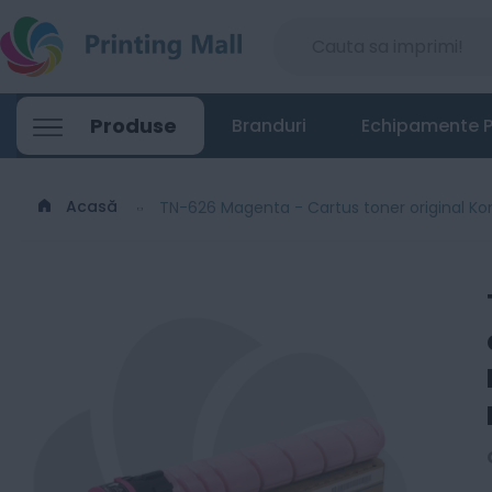
TN-626 Magenta - Cartus toner original K
Produse
Branduri
Echipamente P
650
Lei
34
Acasă
TN-626 Magenta - Cartus toner original Kon