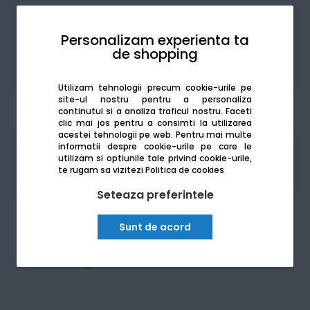
Personalizam experienta ta
de shopping
De la:
164.79
Lei / lună
Vezi detalii
Utilizam tehnologii precum cookie-urile pe
site-ul nostru pentru a personaliza
continutul si a analiza traficul nostru. Faceti
clic mai jos pentru a consimti la utilizarea
acestei tehnologii pe web.
Pentru mai multe
informatii despre cookie-urile pe care le
Produsele sunt disponibile pe platforma de
utilizam si optiunile tale privind cookie-urile,
achizitii publice
SEAP/SICAP
te rugam sa vizitezi
Politica de cookies
Seteaza preferintele
Sunt de acord
Am nevoie de ajutor