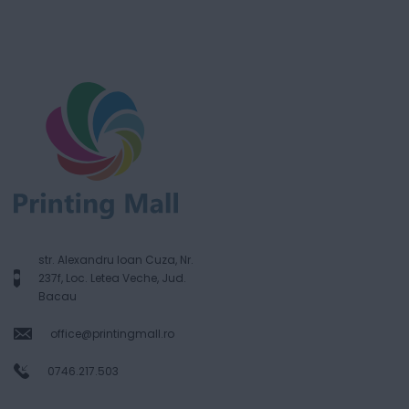
str. Alexandru Ioan Cuza, Nr.
237f, Loc. Letea Veche, Jud.
Bacau
office@printingmall.ro
0746.217.503