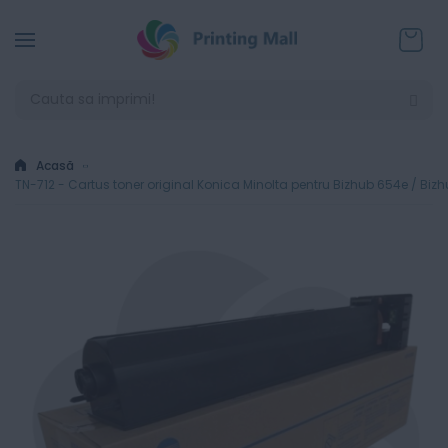
Coșul
Acasă
TN-712 - Cartus toner original Konica Minolta pentru Bizhub 654e / Biz