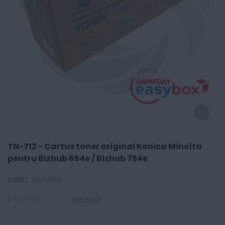
TN-712 - Cartus toner original Konica Minolta
pentru Bizhub 654e / Bizhub 754e
COD:
A3VU050
Recenzii
0
100
% of