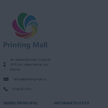
str. Alexandru Ioan Cuza, Nr.
237f, Loc. Letea Veche, Jud.
Bacau
office@printingmall.ro
0746.217.503
MENIU PRINCIPAL
INFORMATII UTILE