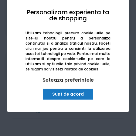
Personalizam experienta ta
de shopping
De la:
347.62
Lei / lună
Vezi detalii
Utilizam tehnologii precum cookie-urile pe
site-ul nostru pentru a personaliza
continutul si a analiza traficul nostru. Faceti
clic mai jos pentru a consimti la utilizarea
acestei tehnologii pe web.
Pentru mai multe
informatii despre cookie-urile pe care le
Produsele sunt disponibile pe platforma de
utilizam si optiunile tale privind cookie-urile,
achizitii publice
SEAP/SICAP
te rugam sa vizitezi
Politica de cookies
Seteaza preferintele
Sunt de acord
Am nevoie de ajutor