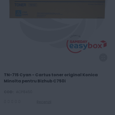
TN-715 Cyan - Cartus toner original Konica
Minolta pentru Bizhub C750i
COD:
ACP8450
Recenzii
0
100
% of