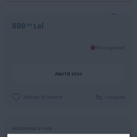
888
Lei
64
Stoc epuizat
Alertă stoc
Adaugă la favorite
Compară
Achiziționat în rate