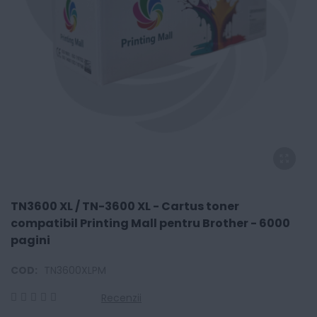
TN3600 XL / TN-3600 XL - Cartus toner
compatibil Printing Mall pentru Brother - 6000
pagini
COD:
TN3600XLPM
Recenzii
0
100
% of