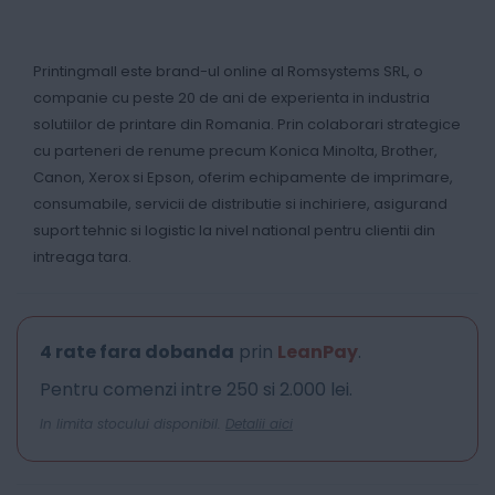
Printingmall este brand-ul online al Romsystems SRL, o
companie cu peste 20 de ani de experienta in industria
solutiilor de printare din Romania. Prin colaborari strategice
cu parteneri de renume precum Konica Minolta, Brother,
Canon, Xerox si Epson, oferim echipamente de imprimare,
consumabile, servicii de distributie si inchiriere, asigurand
suport tehnic si logistic la nivel national pentru clientii din
intreaga tara.
4 rate fara dobanda
prin
LeanPay
.
Pentru comenzi intre 250 si 2.000 lei.
In limita stocului disponibil.
Detalii aici