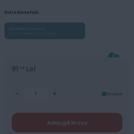
Extra beneficii:
Sameday Easybox
Livrare în locker la doar 11.99 lei
91
Lei
68
-
+
în stoc
Adaugă în coș