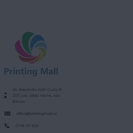
str. Alexandru Ioan Cuza, Nr.
237f, Loc. Letea Veche, Jud.
Bacau
office@printingmall.ro
0746.217.503