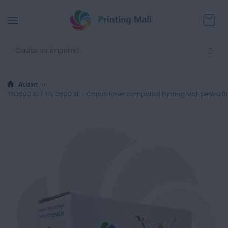
Coșul
Acasă
TN3600 XL / TN-3600 XL - Cartus toner compatibil Printing Mall pentru B