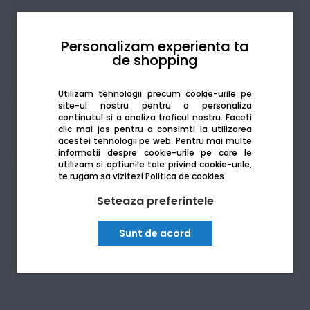
Adaugă la favorite
Compară
Personalizam experienta ta
de shopping
Utilizam tehnologii precum cookie-urile pe
site-ul nostru pentru a personaliza
continutul si a analiza traficul nostru. Faceti
Produsele sunt disponibile pe platforma de
clic mai jos pentru a consimti la utilizarea
achizitii publice
SEAP/SICAP
acestei tehnologii pe web.
Pentru mai multe
informatii despre cookie-urile pe care le
utilizam si optiunile tale privind cookie-urile,
te rugam sa vizitezi
Politica de cookies
Seteaza preferintele
Am nevoie de ajutor
Sunt de acord