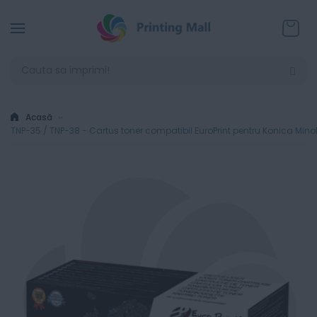
Coșul
Acasă
TNP-35 / TNP-38 - Cartus toner compatibil EuroPrint pentru Konica Min