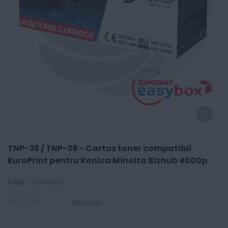
TNP-35 / TNP-38 - Cartus toner compatibil
EuroPrint pentru Konica Minolta Bizhub 4000p
COD:
65048113
Recenzii
0
100
% of