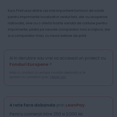
Euro Print unul dintre cei mai importanti furnizori de solutii
pentru imprimante localizati in vestul tarii, dar cu acoperire
nationala, vine cu o oferta foarte variata de cartuse pentru
imprimante, pliata pe nevoile companiilor mici si mijlocii, dar
si a companiilor mari, cu nevoi extinse de print.
Ai in derulare sau vrei sa accesezi un proiect cu
Fonduri Europene
?
Intra in contact cu echipa noastra dedicata si te
ajutam cu urmatorii pasi.
Detalii aici
4 rate fara dobanda
prin
LeanPay
.
Pentru comenzi intre 250 si 2.000 lei.