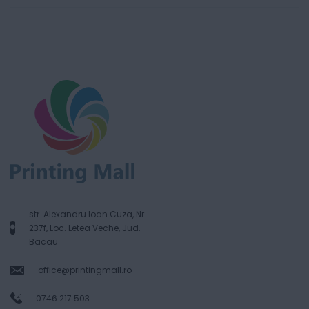
str. Alexandru Ioan Cuza, Nr.
237f, Loc. Letea Veche, Jud.
Bacau
office@printingmall.ro
0746.217.503