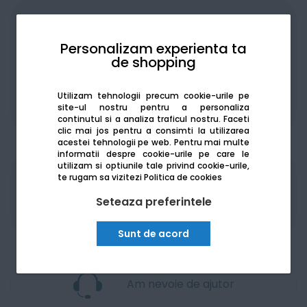
Achiziționat în rate
Personalizam experienta ta
de shopping
Utilizam tehnologii precum cookie-urile pe
De la:
251.77
Lei / lună
site-ul nostru pentru a personaliza
Vezi detalii
continutul si a analiza traficul nostru. Faceti
clic mai jos pentru a consimti la utilizarea
acestei tehnologii pe web.
Pentru mai multe
informatii despre cookie-urile pe care le
utilizam si optiunile tale privind cookie-urile,
te rugam sa vizitezi
Politica de cookies
Produsele sunt disponibile pe platforma de
achizitii publice
SEAP/SICAP
Seteaza preferintele
Sunt de acord
Am nevoie de ajutor