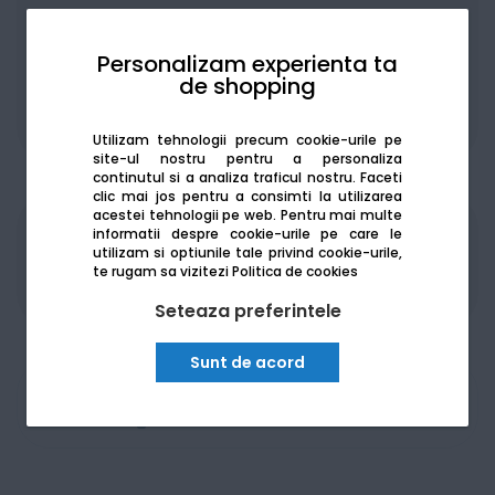
Personalizam experienta ta
de shopping
De la:
127.52
Lei / lună
Vezi detalii
Utilizam tehnologii precum cookie-urile pe
site-ul nostru pentru a personaliza
continutul si a analiza traficul nostru. Faceti
clic mai jos pentru a consimti la utilizarea
acestei tehnologii pe web.
Pentru mai multe
informatii despre cookie-urile pe care le
Produsele sunt disponibile pe platforma de
utilizam si optiunile tale privind cookie-urile,
achizitii publice
SEAP/SICAP
te rugam sa vizitezi
Politica de cookies
Seteaza preferintele
Sunt de acord
Am nevoie de ajutor