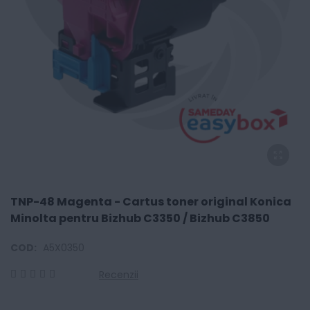
TNP-48 Magenta - Cartus toner original Konica
Minolta pentru Bizhub C3350 / Bizhub C3850
COD:
A5X0350
Recenzii
0
100
% of