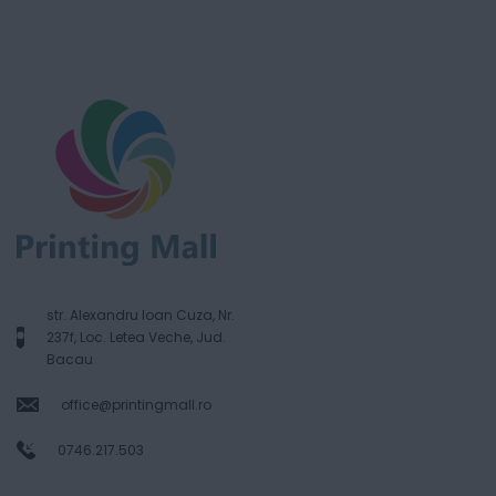
str. Alexandru Ioan Cuza, Nr.
237f, Loc. Letea Veche, Jud.
Bacau
office@printingmall.ro
0746.217.503