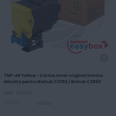
TNP-48 Yellow - Cartus toner original Konica
Minolta pentru Bizhub C3350 / Bizhub C3850
COD:
A5X0250
Recenzii
0
100
% of