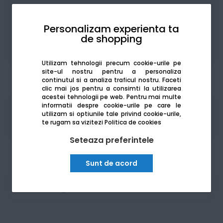
Personalizam experienta ta
de shopping
De la:
127.52
Lei / lună
Vezi detalii
Utilizam tehnologii precum cookie-urile pe
site-ul nostru pentru a personaliza
continutul si a analiza traficul nostru. Faceti
clic mai jos pentru a consimti la utilizarea
acestei tehnologii pe web.
Pentru mai multe
informatii despre cookie-urile pe care le
Produsele sunt disponibile pe platforma de
utilizam si optiunile tale privind cookie-urile,
achizitii publice
SEAP/SICAP
te rugam sa vizitezi
Politica de cookies
Seteaza preferintele
Sunt de acord
Am nevoie de ajutor