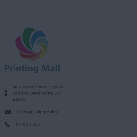
str. Alexandru Ioan Cuza, Nr.
237f, Loc. Letea Veche, Jud.
Bacau
office@printingmall.ro
0746.217.503