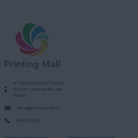
str. Alexandru Ioan Cuza, Nr.
237f, Loc. Letea Veche, Jud.
Bacau
office@printingmall.ro
0746.217.503