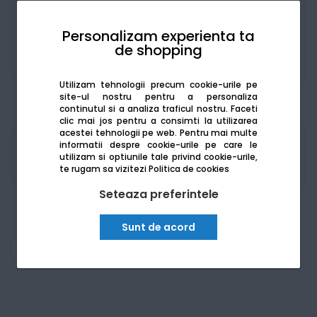
Personalizam experienta ta
de shopping
De la:
127.52
Lei / lună
Vezi detalii
Utilizam tehnologii precum cookie-urile pe
site-ul nostru pentru a personaliza
continutul si a analiza traficul nostru. Faceti
clic mai jos pentru a consimti la utilizarea
acestei tehnologii pe web.
Pentru mai multe
Produsele sunt disponibile pe platforma de
informatii despre cookie-urile pe care le
utilizam si optiunile tale privind cookie-urile,
achizitii publice
SEAP/SICAP
te rugam sa vizitezi
Politica de cookies
Seteaza preferintele
Sunt de acord
Am nevoie de ajutor