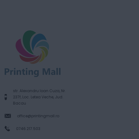
str. Alexandru Ioan Cuza, Nr.
237f, Loc. Letea Veche, Jud.
Bacau
office@printingmall.ro
0746.217.503