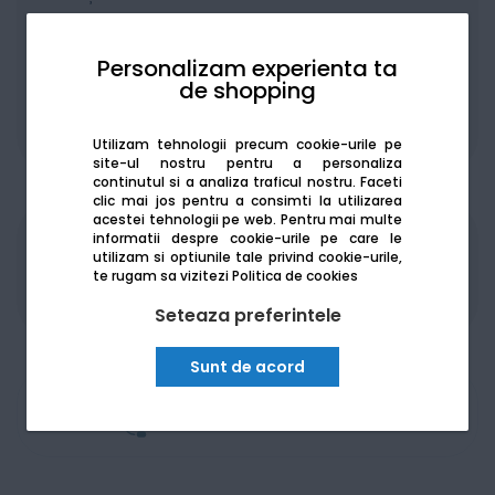
Personalizam experienta ta
de shopping
De la:
244.67
Lei / lună
Vezi detalii
Utilizam tehnologii precum cookie-urile pe
site-ul nostru pentru a personaliza
continutul si a analiza traficul nostru. Faceti
clic mai jos pentru a consimti la utilizarea
acestei tehnologii pe web.
Pentru mai multe
informatii despre cookie-urile pe care le
Produsele sunt disponibile pe platforma de
utilizam si optiunile tale privind cookie-urile,
achizitii publice
SEAP/SICAP
te rugam sa vizitezi
Politica de cookies
Seteaza preferintele
Sunt de acord
Am nevoie de ajutor