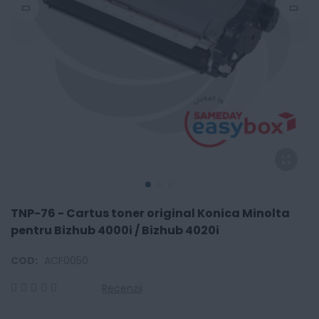
TNP-76 - Cartus toner original Konica Minolta
pentru Bizhub 4000i / Bizhub 4020i
COD:
ACF0050
Recenzii
0
100
% of