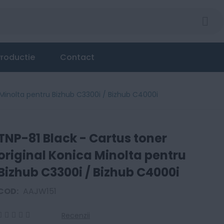
ica Minolta pentru Bizhub C3300i / Bizhub C4000i
roductie
Contact
 Minolta pentru Bizhub C3300i / Bizhub C4000i
TNP-81 Black - Cartus toner
original Konica Minolta pentru
Bizhub C3300i / Bizhub C4000i
COD:
AAJW151
Recenzii
0
100
% of