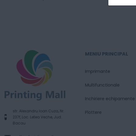
MENIU PRINCIPAL
Imprimante
Multifunctionale
Inchiriere echipamente
str. Alexandru Ioan Cuza, Nr.
Plottere
237f, Loc. Letea Veche, Jud.
Bacau