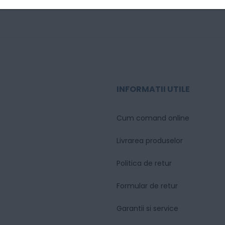
INFORMATII UTILE
Cum comand online
Livrarea produselor
Politica de retur
Formular de retur
Garantii si service