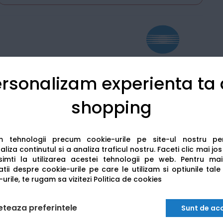
rsonalizam experienta ta
Detalii tehnice
Recenzii
shopping
am tehnologii precum cookie-urile pe site-ul nostru p
liza continutul si a analiza traficul nostru. Faceti clic mai jo
imti la utilizarea acestei tehnologii pe web.
Pentru mai
tii despre cookie-urile pe care le utilizam si optiunile tale
urile, te rugam sa vizitezi
Politica de cookies
eteaza preferintele
Sunt de ac
b C4000i