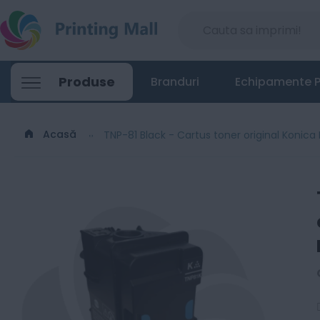
TNP-81 Black - Cartus toner original Kon
Produse
Branduri
Echipamente P
183
Lei
76
Acasă
TNP-81 Black - Cartus toner original Konica