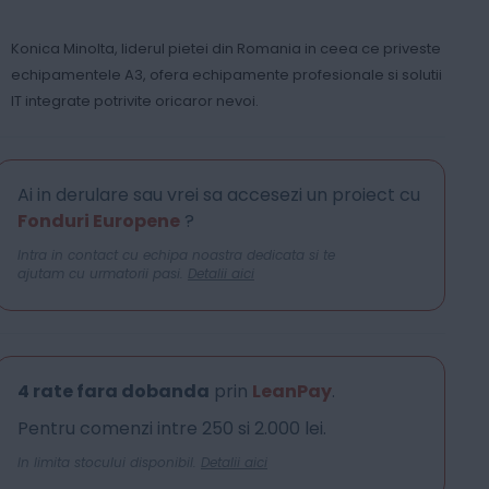
Konica Minolta, liderul pietei din Romania in ceea ce priveste
echipamentele A3, ofera echipamente profesionale si solutii
IT integrate potrivite oricaror nevoi.
Ai in derulare sau vrei sa accesezi un proiect cu
Fonduri Europene
?
Intra in contact cu echipa noastra dedicata si te
ajutam cu urmatorii pasi.
Detalii aici
4 rate fara dobanda
prin
LeanPay
.
Pentru comenzi intre 250 si 2.000 lei.
In limita stocului disponibil.
Detalii aici