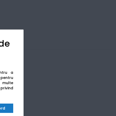
 de
entru a
s pentru
 multe
 privind
ord