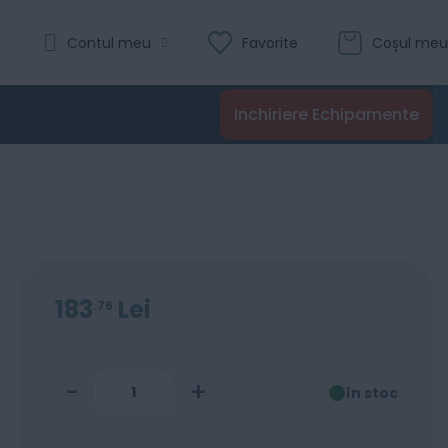
Evaluare:
Contul meu
Favorite
Coșul meu
0
100
% of
Recenzii
Inchiriere Echipamente
Adaugă în coș
183
Lei
76
-
+
în stoc