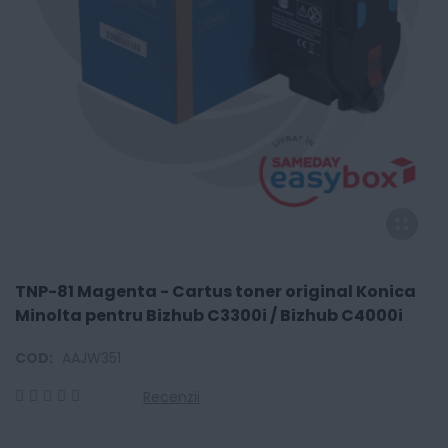
TNP-81 Magenta - Cartus toner original Konica
Minolta pentru Bizhub C3300i / Bizhub C4000i
COD:
AAJW351
Recenzii
0
100
% of