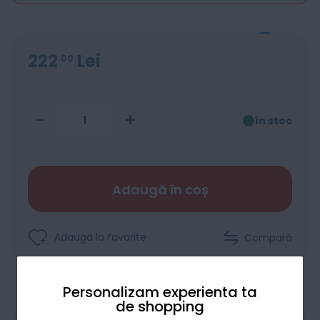
222
Lei
00
-
+
în stoc
Adaugă în coș
Adaugă la favorite
Compară
Personalizam experienta ta
de shopping