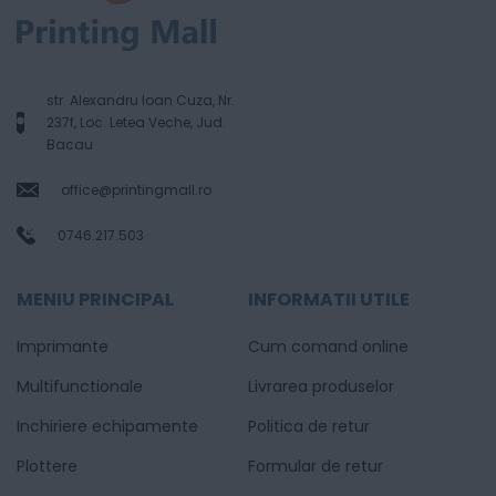
str. Alexandru Ioan Cuza, Nr.
237f, Loc. Letea Veche, Jud.
Bacau
office@printingmall.ro
0746.217.503
MENIU PRINCIPAL
INFORMATII UTILE
Imprimante
Cum comand online
Multifunctionale
Livrarea produselor
Inchiriere echipamente
Politica de retur
Plottere
Formular de retur