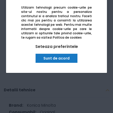
Produsele sunt disponibile pe platforma de
Utilizam tehnologii precum cookie-urile pe
achizitii publice
SEAP/SICAP
site-ul nostru pentru a personaliza
continutul si a analiza traficul nostru. Faceti
clic mai jos pentru a consimti la utilizarea
acestei tehnologii pe web.
Pentru mai multe
informatii despre cookie-urile pe care le
utilizam si optiunile tale privind cookie-urile,
te rugam sa vizitezi
Politica de cookies
Am nevoie de ajutor
Seteaza preferintele
Sunt de acord
Detalii tehnice
Konica Minolta
Original