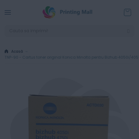
Coșul
Acasă
TNP-90 - Cartus toner original Konica Minolta pentru Bizhub 4050i/405