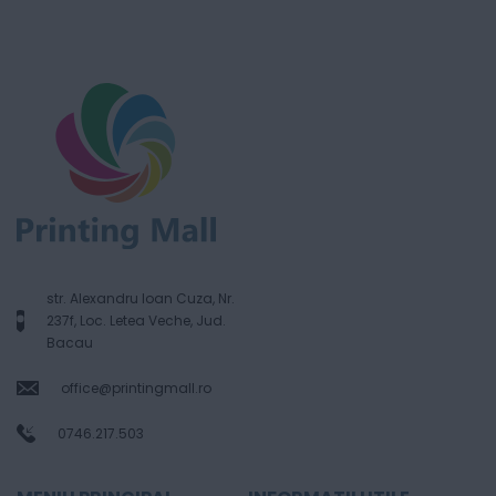
str. Alexandru Ioan Cuza, Nr.
237f, Loc. Letea Veche, Jud.
Bacau
office@printingmall.ro
0746.217.503