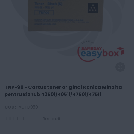
TNP-90 - Cartus toner original Konica Minolta
pentru Bizhub 4050i/4051i/4750i/4751i
COD:
ACTD050
Recenzii
0
100
% of