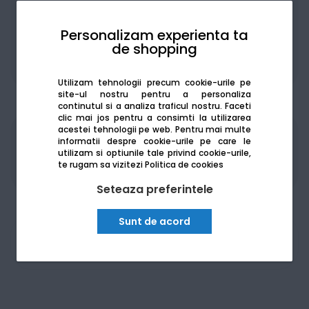
Personalizam experienta ta
de shopping
De la:
143.49
Lei / lună
Vezi detalii
Utilizam tehnologii precum cookie-urile pe
site-ul nostru pentru a personaliza
continutul si a analiza traficul nostru. Faceti
clic mai jos pentru a consimti la utilizarea
acestei tehnologii pe web.
Pentru mai multe
Produsele sunt disponibile pe platforma de
informatii despre cookie-urile pe care le
utilizam si optiunile tale privind cookie-urile,
achizitii publice
SEAP/SICAP
te rugam sa vizitezi
Politica de cookies
Seteaza preferintele
Sunt de acord
Am nevoie de ajutor