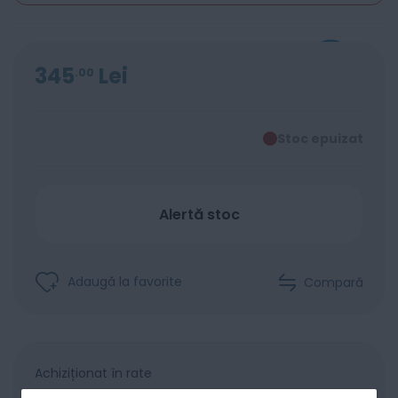
345
Lei
00
Stoc epuizat
Alertă stoc
Adaugă la favorite
Compară
Achiziționat în rate