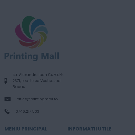
str. Alexandru Ioan Cuza, Nr.
237f, Loc. Letea Veche, Jud.
Bacau
office@printingmall.ro
0746.217.503
MENIU PRINCIPAL
INFORMATII UTILE