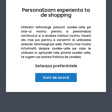
Personalizam experienta ta
de shopping
De la:
154.14
Lei / lună
Vezi detalii
Utilizam tehnologii precum cookie-urile pe
site-ul nostru pentru a personaliza
continutul si a analiza traficul nostru. Faceti
clic mai jos pentru a consimti la utilizarea
acestei tehnologii pe web.
Pentru mai multe
informatii despre cookie-urile pe care le
Produsele sunt disponibile pe platforma de
utilizam si optiunile tale privind cookie-urile,
achizitii publice
SEAP/SICAP
te rugam sa vizitezi
Politica de cookies
Seteaza preferintele
Sunt de acord
Am nevoie de ajutor