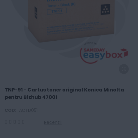
TNP-91 - Cartus toner original Konica Minolta
pentru Bizhub 4700i
COD:
ACTD051
Recenzii
0
100
% of