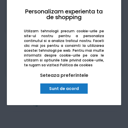
Personalizam experienta ta
de shopping
De la:
163.02
Lei / lună
Vezi detalii
Utilizam tehnologii precum cookie-urile pe
site-ul nostru pentru a personaliza
continutul si a analiza traficul nostru. Faceti
clic mai jos pentru a consimti la utilizarea
acestei tehnologii pe web.
Pentru mai multe
informatii despre cookie-urile pe care le
Produsele sunt disponibile pe platforma de
utilizam si optiunile tale privind cookie-urile,
achizitii publice
SEAP/SICAP
te rugam sa vizitezi
Politica de cookies
Seteaza preferintele
Sunt de acord
Am nevoie de ajutor