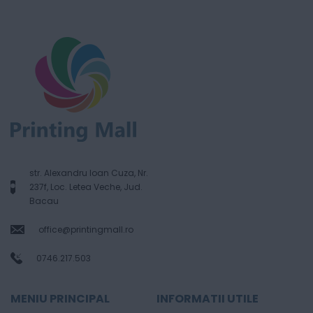
str. Alexandru Ioan Cuza, Nr.
237f, Loc. Letea Veche, Jud.
Bacau
office@printingmall.ro
0746.217.503
MENIU PRINCIPAL
INFORMATII UTILE