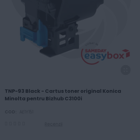
TNP-93 Black - Cartus toner original Konica
Minolta pentru Bizhub C3100i
COD:
AE1Y151
Recenzii
0
100
% of