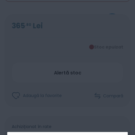
365
Lei
80
Stoc epuizat
Alertă stoc
Adaugă la favorite
Compară
Achiziționat în rate