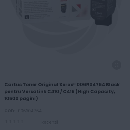
Cartus Toner Original Xerox® 006R04764 Black
pentru VersaLink C410 / C415 (High Capacity,
10500 pagini)
COD:
006R04764
Recenzii
0
100
% of