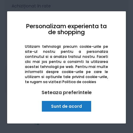
Achiziționat în rate
Personalizam experienta ta
de shopping
De la:
292.59
Lei / lună
Vezi detalii
Utilizam tehnologii precum cookie-urile pe
site-ul nostru pentru a personaliza
continutul si a analiza traficul nostru. Faceti
clic mai jos pentru a consimti la utilizarea
acestei tehnologii pe web.
Pentru mai multe
informatii despre cookie-urile pe care le
Produsele sunt disponibile pe platforma de
utilizam si optiunile tale privind cookie-urile,
achizitii publice
SEAP/SICAP
te rugam sa vizitezi
Politica de cookies
Seteaza preferintele
Sunt de acord
Am nevoie de ajutor