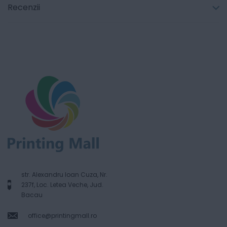
Recenzii
str. Alexandru Ioan Cuza, Nr.
237f, Loc. Letea Veche, Jud.
Bacau
office@printingmall.ro