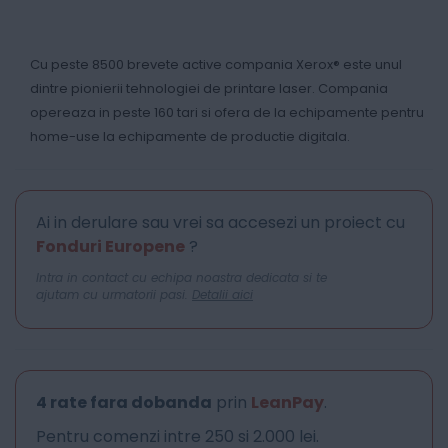
Cu peste 8500 brevete active compania Xerox® este unul
dintre pionierii tehnologiei de printare laser. Compania
opereaza in peste 160 tari si ofera de la echipamente pentru
home-use la echipamente de productie digitala.
Ai in derulare sau vrei sa accesezi un proiect cu
Fonduri Europene
?
Intra in contact cu echipa noastra dedicata si te
ajutam cu urmatorii pasi.
Detalii aici
4 rate fara dobanda
prin
LeanPay
.
Pentru comenzi intre 250 si 2.000 lei.