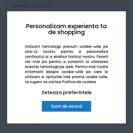
Achiziționat în rate
Personalizam experienta ta
de shopping
De la:
251.77
Lei / lună
Vezi detalii
Utilizam tehnologii precum cookie-urile pe
site-ul nostru pentru a personaliza
continutul si a analiza traficul nostru. Faceti
clic mai jos pentru a consimti la utilizarea
acestei tehnologii pe web.
Pentru mai multe
informatii despre cookie-urile pe care le
Produsele sunt disponibile pe platforma de
utilizam si optiunile tale privind cookie-urile,
achizitii publice
SEAP/SICAP
te rugam sa vizitezi
Politica de cookies
Seteaza preferintele
Sunt de acord
Am nevoie de ajutor