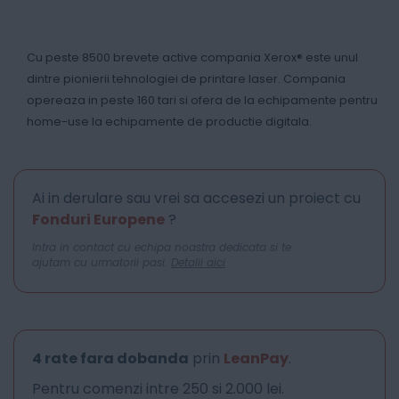
Cu peste 8500 brevete active compania Xerox® este unul
dintre pionierii tehnologiei de printare laser. Compania
opereaza in peste 160 tari si ofera de la echipamente pentru
home-use la echipamente de productie digitala.
Ai in derulare sau vrei sa accesezi un proiect cu
Fonduri Europene
?
Intra in contact cu echipa noastra dedicata si te
ajutam cu urmatorii pasi.
Detalii aici
4 rate fara dobanda
prin
LeanPay
.
Pentru comenzi intre 250 si 2.000 lei.