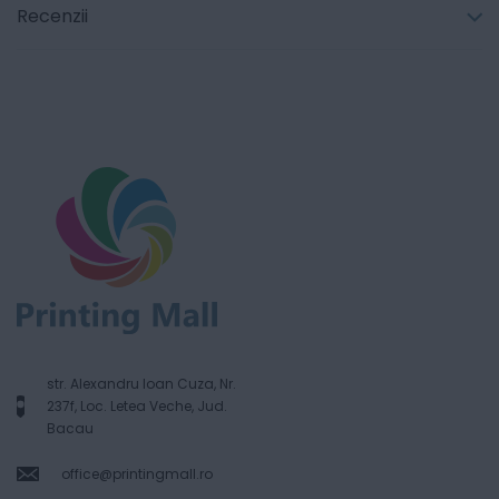
Recenzii
str. Alexandru Ioan Cuza, Nr.
237f, Loc. Letea Veche, Jud.
Bacau
office@printingmall.ro