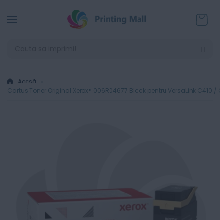
Coșul
Acasă
Cartus Toner Original Xerox® 006R04677 Black pentru VersaLink C410 /