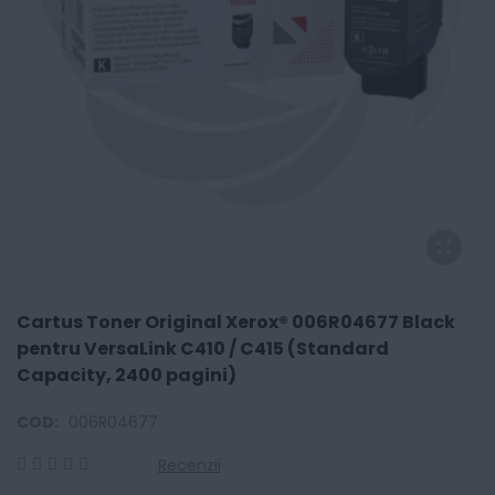
Cartus Toner Original Xerox® 006R04677 Black
pentru VersaLink C410 / C415 (Standard
Capacity, 2400 pagini)
COD:
006R04677
Recenzii
0
100
% of