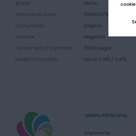
Brand
Xerox
cookie-
Alternative Code
006R04766
S
Consumabil
Original
Culoare
Magenta
Durata viata / Cantitate
7000 pagini
Model Compatibil
Xerox C410 / C415
MENIU PRINCIPAL
Imprimante