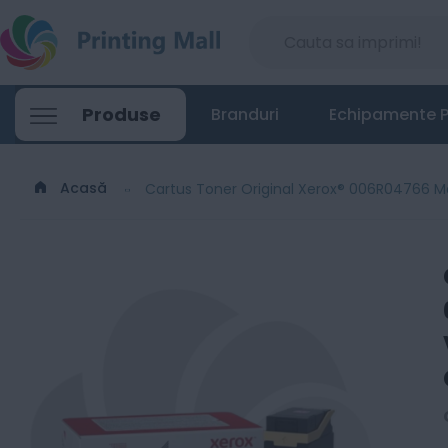
Cartus Toner Original Xerox® 006R04766 
Produse
Branduri
Echipamente P
839
Lei
99
Acasă
Cartus Toner Original Xerox® 006R04766 Ma