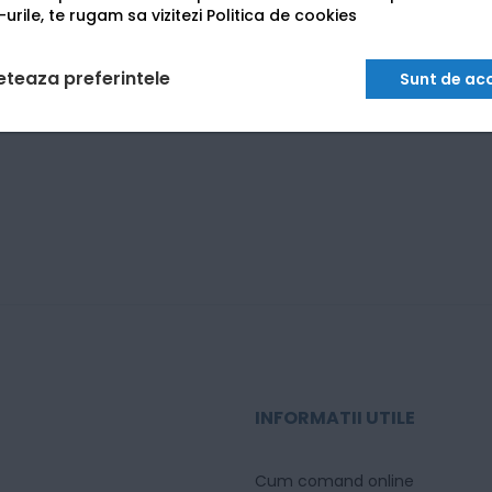
urile, te rugam sa vizitezi
Politica de cookies
eteaza preferintele
Sunt de ac
INFORMATII UTILE
Cum comand online