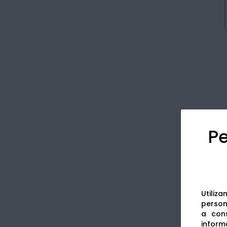
Pe
Utiliz
persona
a cons
informa