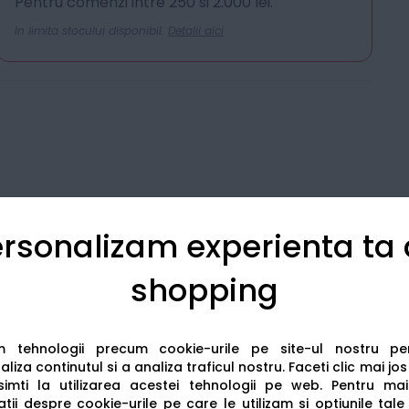
Pentru comenzi intre 250 si 2.000 lei.
In limita stocului disponibil.
Detalii aici
rsonalizam experienta ta
shopping
Detalii tehnice
Recenzii
am tehnologii precum cookie-urile pe site-ul nostru p
liza continutul si a analiza traficul nostru. Faceti clic mai jo
imti la utilizarea acestei tehnologii pe web.
Pentru mai
tii despre cookie-urile pe care le utilizam si optiunile tale