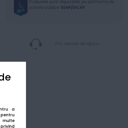
Produsele sunt disponibile pe platforma de
achizitii publice
SEAP/SICAP
Am nevoie de ajutor
 de
entru a
s pentru
 multe
 privind