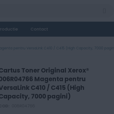
Magenta pentru VersaLink C410 / C415 (High Capacit
roductie
Contact
genta pentru VersaLink C410 / C415 (High Capacity, 7000 pagin
Cartus Toner Original Xerox®
006R04766 Magenta pentru
VersaLink C410 / C415 (High
Capacity, 7000 pagini)
COD:
006R04766