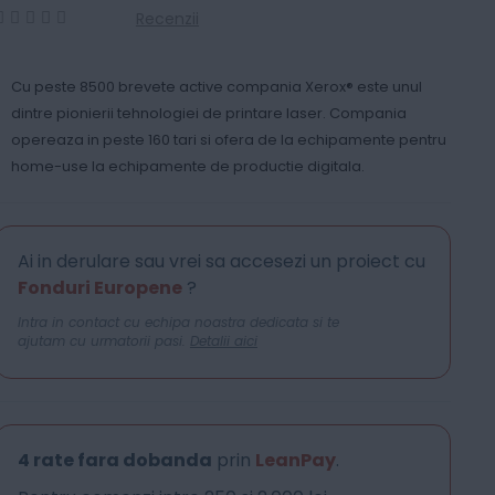
Recenzii
0
100
% of
Cu peste 8500 brevete active compania Xerox® este unul
dintre pionierii tehnologiei de printare laser. Compania
opereaza in peste 160 tari si ofera de la echipamente pentru
home-use la echipamente de productie digitala.
Ai in derulare sau vrei sa accesezi un proiect cu
Fonduri Europene
?
Intra in contact cu echipa noastra dedicata si te
ajutam cu urmatorii pasi.
Detalii aici
4 rate fara dobanda
prin
LeanPay
.