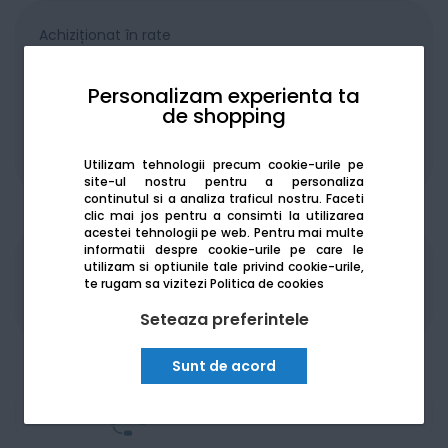
Achiziționat în rate
Personalizam experienta ta
de shopping
De la:
257.09
Lei / lună
Vezi detalii
Utilizam tehnologii precum cookie-urile pe
site-ul nostru pentru a personaliza
continutul si a analiza traficul nostru. Faceti
clic mai jos pentru a consimti la utilizarea
acestei tehnologii pe web.
Pentru mai multe
informatii despre cookie-urile pe care le
utilizam si optiunile tale privind cookie-urile,
Produsele sunt disponibile pe platforma de
te rugam sa vizitezi
Politica de cookies
achizitii publice
SEAP/SICAP
Seteaza preferintele
Sunt de acord
Am nevoie de ajutor