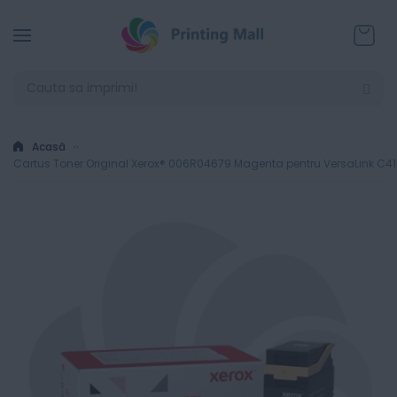
Coșul
Acasă
Cartus Toner Original Xerox® 006R04679 Magenta pentru VersaLink C41