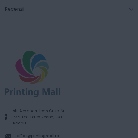
Recenzii
str. Alexandru Ioan Cuza, Nr.
237f, Loc. Letea Veche, Jud.
Bacau
office@printingmall.ro