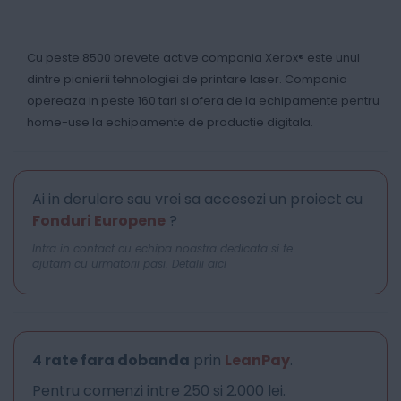
Cu peste 8500 brevete active compania Xerox® este unul
dintre pionierii tehnologiei de printare laser. Compania
opereaza in peste 160 tari si ofera de la echipamente pentru
home-use la echipamente de productie digitala.
Ai in derulare sau vrei sa accesezi un proiect cu
Fonduri Europene
?
Intra in contact cu echipa noastra dedicata si te
ajutam cu urmatorii pasi.
Detalii aici
4 rate fara dobanda
prin
LeanPay
.
Pentru comenzi intre 250 si 2.000 lei.