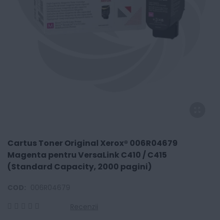
Cartus Toner Original Xerox® 006R04679
Magenta pentru VersaLink C410 / C415
(Standard Capacity, 2000 pagini)
COD:
006R04679
Recenzii
0
100
% of