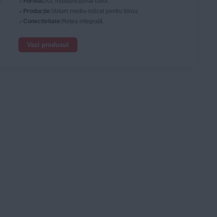
Format:
A3, multifuncțional color.
Producție:
Volum mediu-ridicat pentru birou.
Conectivitate:
Rețea integrată.
Vezi produsul