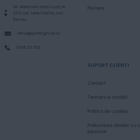
str. Alexandru Ioan Cuza, Nr.
Plottere
237f, Loc. Letea Veche, Jud.
Bacau
office@printingmall.ro
0746.217.503
SUPORT CLIENTI
Contact
Termeni si conditii
Politica de cookies
Prelucrarea datelor cu 
personal