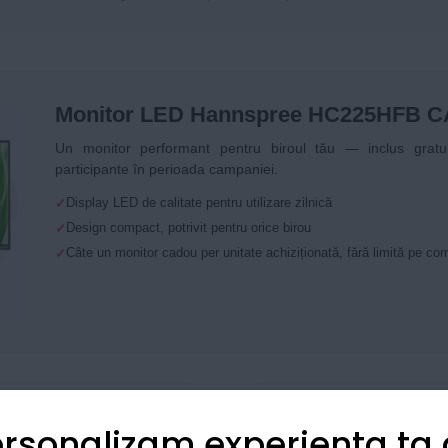
Monitor LED Hannspree HC225HFB 
Un monitor performant pentru biroul tău — inclus gratuit
participante în perioada campaniei.
Display LED de calitate pentru utilizare zilnică
Design compact, potrivit pentru orice birou
Câte un monitor cadou per unitate achiziționată, fără limită pe c
® C7130 + DADF
rsonalizam experienta ta
nd mobil + Tonere