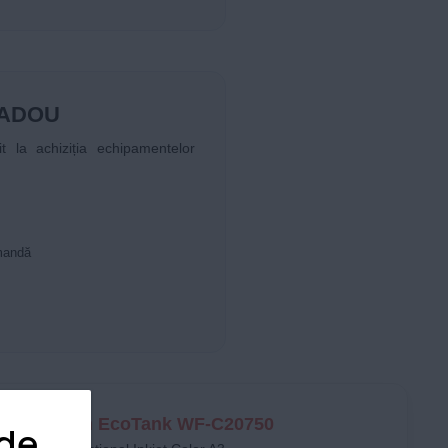
CADOU
 la achiziția echipamentelor
omandă
Epson EcoTank WF-C20750
 de