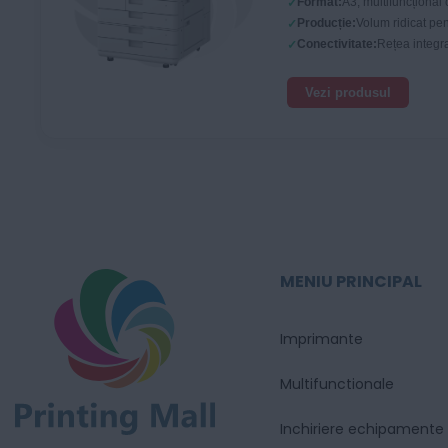
Format:
A3, multifuncțional 
Producție:
Volum ridicat pen
Conectivitate:
Rețea integra
Vezi produsul
MENIU PRINCIPAL
Imprimante
Multifunctionale
Inchiriere echipamente