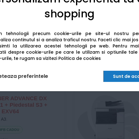
shopping
olor cu 2 casete hârtie.
5HFB CADOU
am tehnologii precum cookie-urile pe site-ul nostru p
color.
liza continutul si a analiza traficul nostru. Faceti clic mai jo
tru birou.
imti la utilizarea acestei tehnologii pe web.
Pentru mai
tă.
tii despre cookie-urile pe care le utilizam si optiunile tale
urile, te rugam sa vizitezi
Politica de cookies
eteaza preferintele
Sunt de ac
NER ADVANCE DX
 + Piedestal S3 +
K EXV64
r A3.
5HFB CADOU