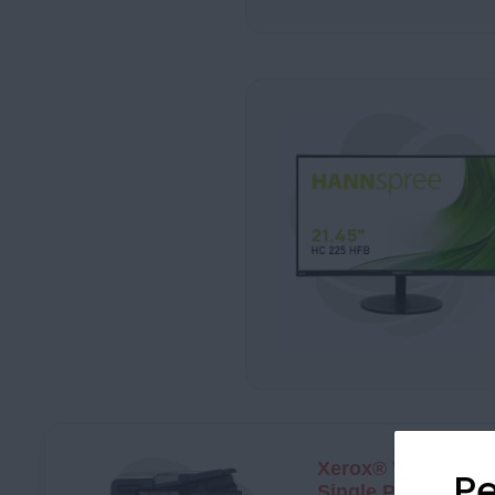
Xerox® VersaLink
Pe
Single Pass + Sta