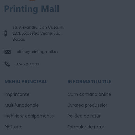
str. Alexandru Ioan Cuza, Nr.
237f, Loc. Letea Veche, Jud.
Bacau
office@printingmall.ro
0746.217.503
MENIU PRINCIPAL
INFORMATII UTILE
Imprimante
Cum comand online
Multifunctionale
Livrarea produselor
Inchiriere echipamente
Politica de retur
Plottere
Formular de retur