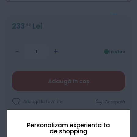
233
Lei
92
-
+
în stoc
Adaugă în coș
Adaugă la favorite
Compară
Personalizam experienta ta
de shopping