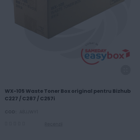
WX-105 Waste Toner Box original pentru Bizhub
C227 / C287 / C257i
COD:
A8JJWY1
Recenzii
0
100
% of