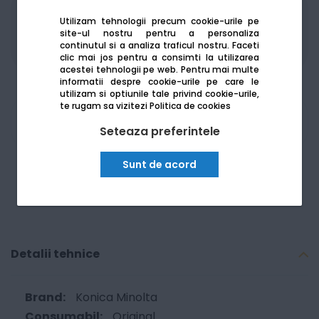
Produsele sunt disponibile pe platforma de
Utilizam tehnologii precum cookie-urile pe
achizitii publice
SEAP/SICAP
site-ul nostru pentru a personaliza
continutul si a analiza traficul nostru. Faceti
clic mai jos pentru a consimti la utilizarea
acestei tehnologii pe web.
Pentru mai multe
informatii despre cookie-urile pe care le
utilizam si optiunile tale privind cookie-urile,
te rugam sa vizitezi
Politica de cookies
Am nevoie de ajutor
Seteaza preferintele
Sunt de acord
Detalii tehnice
Konica Minolta
Original