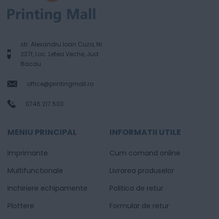
str. Alexandru Ioan Cuza, Nr.
237f, Loc. Letea Veche, Jud.
Bacau
office@printingmall.ro
0746.217.503
MENIU PRINCIPAL
INFORMATII UTILE
Imprimante
Cum comand online
Multifunctionale
Livrarea produselor
Inchiriere echipamente
Politica de retur
Plottere
Formular de retur