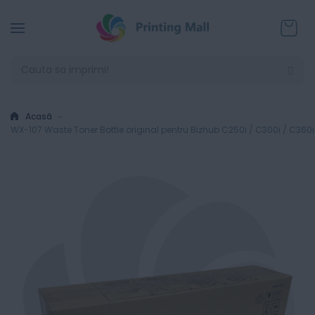
Coșul
Acasă
WX-107 Waste Toner Bottle original pentru Bizhub C250i / C300i / C360i