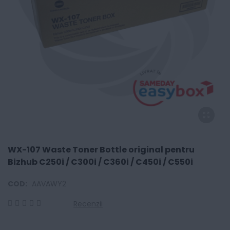
WX-107 Waste Toner Bottle original pentru
Bizhub C250i / C300i / C360i / C450i / C550i
COD:
AAVAWY2
Recenzii
0
100
% of