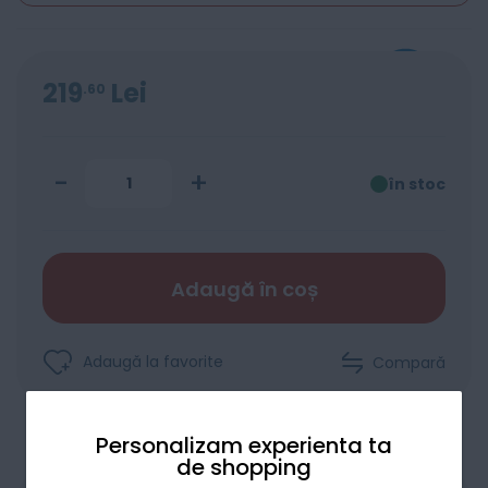
219
Lei
60
-
+
în stoc
Adaugă în coș
Adaugă la favorite
Compară
Personalizam experienta ta
de shopping