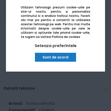
Produsele sunt disponibile pe platforma de
Utilizam tehnologii precum cookie-urile pe
achizitii publice
SEAP/SICAP
site-ul nostru pentru a personaliza
continutul si a analiza traficul nostru. Faceti
clic mai jos pentru a consimti la utilizarea
acestei tehnologii pe web.
Pentru mai multe
informatii despre cookie-urile pe care le
utilizam si optiunile tale privind cookie-urile,
te rugam sa vizitezi
Politica de cookies
Am nevoie de ajutor
Seteaza preferintele
Sunt de acord
Detalii tehnice
Konica Minolta
Original