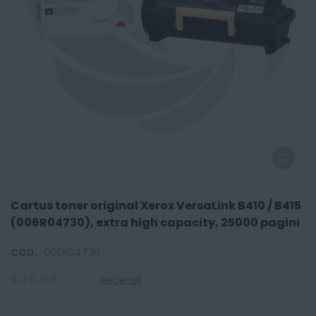
Cartus toner original Xerox VersaLink B410 / B415
(006R04730), extra high capacity, 25000 pagini
COD:
006R04730
Recenzii
0
100
% of