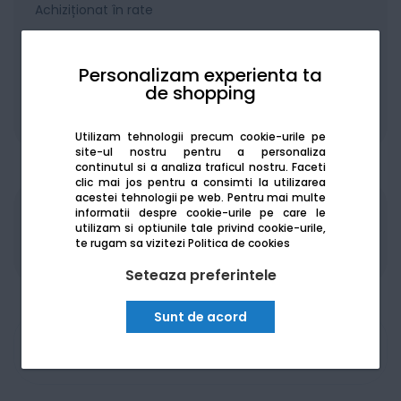
Achiziționat în rate
Personalizam experienta ta
de shopping
De la:
450.57
Lei / lună
Vezi detalii
Utilizam tehnologii precum cookie-urile pe
site-ul nostru pentru a personaliza
continutul si a analiza traficul nostru. Faceti
clic mai jos pentru a consimti la utilizarea
acestei tehnologii pe web.
Pentru mai multe
informatii despre cookie-urile pe care le
Produsele sunt disponibile pe platforma de
utilizam si optiunile tale privind cookie-urile,
achizitii publice
SEAP/SICAP
te rugam sa vizitezi
Politica de cookies
Seteaza preferintele
Sunt de acord
Am nevoie de ajutor