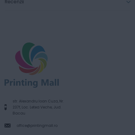
Recenzii
str. Alexandru Ioan Cuza, Nr.
237f, Loc. Letea Veche, Jud.
Bacau
office@printingmall.ro