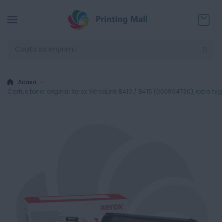
Coșul
Acasă
Cartus toner original Xerox VersaLink B410 / B415 (006R04730), extra h