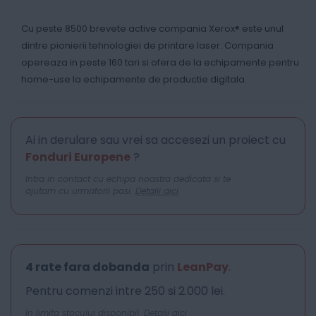
Cu peste 8500 brevete active compania Xerox® este unul
dintre pionierii tehnologiei de printare laser. Compania
opereaza in peste 160 tari si ofera de la echipamente pentru
home-use la echipamente de productie digitala.
Ai in derulare sau vrei sa accesezi un proiect cu
Fonduri Europene
?
Intra in contact cu echipa noastra dedicata si te
ajutam cu urmatorii pasi.
Detalii aici
4 rate fara dobanda
prin
LeanPay
.
Pentru comenzi intre 250 si 2.000 lei.
In limita stocului disponibil.
Detalii aici