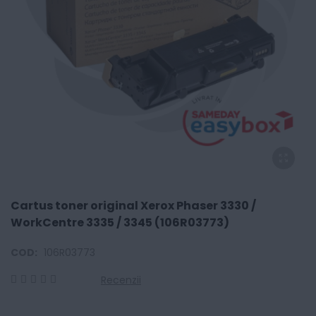
Cartus toner original Xerox Phaser 3330 /
WorkCentre 3335 / 3345 (106R03773)
COD:
106R03773
Recenzii
0
100
% of