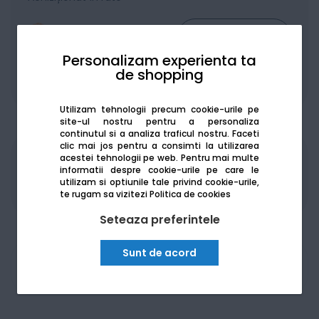
Personalizam experienta ta
de shopping
De la:
214.49
Lei / lună
Vezi detalii
Utilizam tehnologii precum cookie-urile pe
site-ul nostru pentru a personaliza
continutul si a analiza traficul nostru. Faceti
clic mai jos pentru a consimti la utilizarea
acestei tehnologii pe web.
Pentru mai multe
Produsele sunt disponibile pe platforma de
informatii despre cookie-urile pe care le
achizitii publice
SEAP/SICAP
utilizam si optiunile tale privind cookie-urile,
te rugam sa vizitezi
Politica de cookies
Seteaza preferintele
Sunt de acord
Am nevoie de ajutor