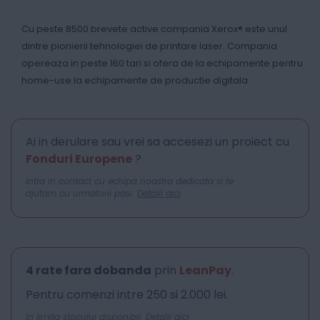
Cu peste 8500 brevete active compania Xerox® este unul
dintre pionierii tehnologiei de printare laser. Compania
opereaza in peste 160 tari si ofera de la echipamente pentru
home-use la echipamente de productie digitala.
Ai in derulare sau vrei sa accesezi un proiect cu
Fonduri Europene
?
Intra in contact cu echipa noastra dedicata si te
ajutam cu urmatorii pasi.
Detalii aici
4 rate fara dobanda
prin
LeanPay
.
Pentru comenzi intre 250 si 2.000 lei.
In limita stocului disponibil.
Detalii aici