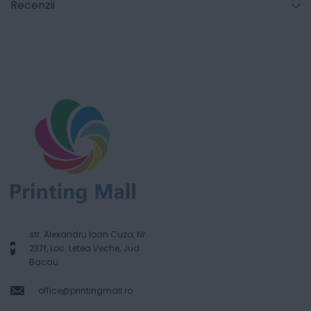
Recenzii
str. Alexandru Ioan Cuza, Nr.
237f, Loc. Letea Veche, Jud.
Bacau
office@printingmall.ro