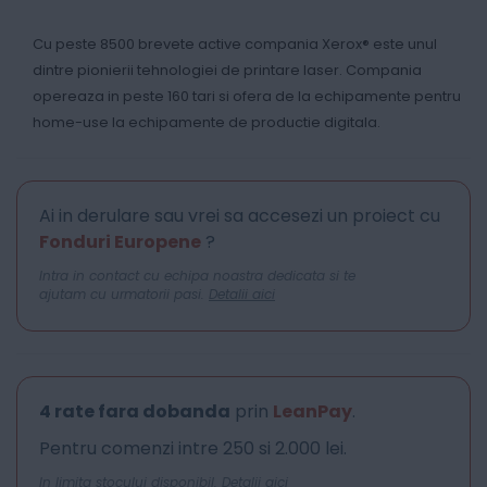
Cu peste 8500 brevete active compania Xerox® este unul
dintre pionierii tehnologiei de printare laser. Compania
opereaza in peste 160 tari si ofera de la echipamente pentru
home-use la echipamente de productie digitala.
Ai in derulare sau vrei sa accesezi un proiect cu
Fonduri Europene
?
Intra in contact cu echipa noastra dedicata si te
ajutam cu urmatorii pasi.
Detalii aici
4 rate fara dobanda
prin
LeanPay
.
Pentru comenzi intre 250 si 2.000 lei.
In limita stocului disponibil.
Detalii aici