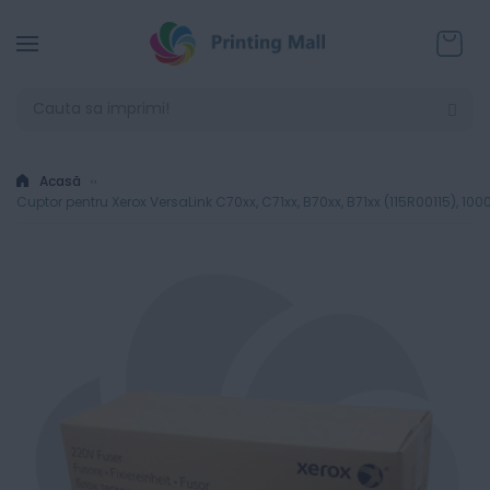
Coșul
Acasă
Cuptor pentru Xerox VersaLink C70xx, C71xx, B70xx, B71xx (115R00115), 10