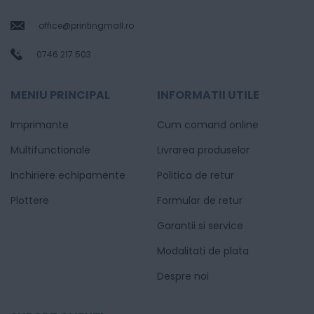
office@printingmall.ro
0746.217.503
MENIU PRINCIPAL
INFORMATII UTILE
Imprimante
Cum comand online
Multifunctionale
Livrarea produselor
Inchiriere echipamente
Politica de retur
Plottere
Formular de retur
Garantii si service
Modalitati de plata
Despre noi