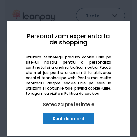
Personalizam experienta ta
De la:
510.92
Lei / lună
Vezi detalii
de shopping
Utilizam tehnologii precum cookie-urile pe
site-ul nostru pentru a personaliza
continutul si a analiza traficul nostru. Faceti
Produsele sunt disponibile pe platforma de
clic mai jos pentru a consimti la utilizarea
achizitii publice
SEAP/SICAP
acestei tehnologii pe web.
Pentru mai multe
informatii despre cookie-urile pe care le
utilizam si optiunile tale privind cookie-urile,
te rugam sa vizitezi
Politica de cookies
Seteaza preferintele
Am nevoie de ajutor
Sunt de acord