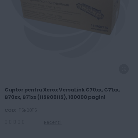
Cuptor pentru Xerox VersaLink C70xx, C71xx,
B70xx, B71xx (115R00115), 100000 pagini
COD:
115R00115
Recenzii
0
100
% of