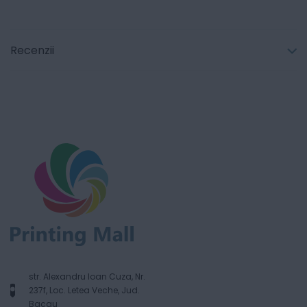
Recenzii
str. Alexandru Ioan Cuza, Nr.
237f, Loc. Letea Veche, Jud.
Bacau