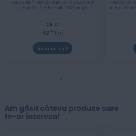
Xerox 3020 / 106R02773 Black – Cartus toner
106R02773 - Cartus toner compatibil EuroPrint
compatibil Printing Mall – 1500 pagini
pentru Xerox 
de la:
62
Lei
86
Vezi mai mult
Am găsit câteva produse care
te-ar interesa!