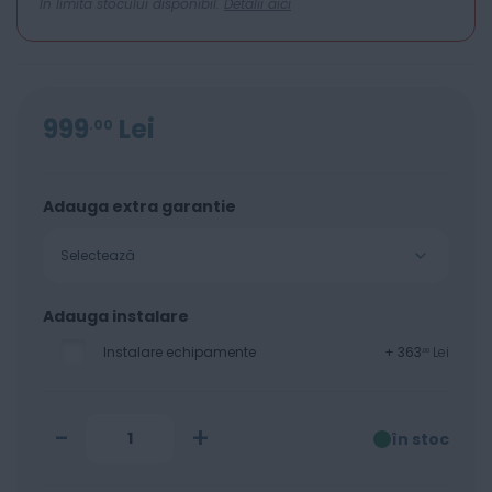
In limita stocului disponibil.
Detalii aici
999
Lei
00
Adauga extra garantie
Selectează
Adauga instalare
Instalare echipamente
+
363
Lei
00
-
+
în stoc