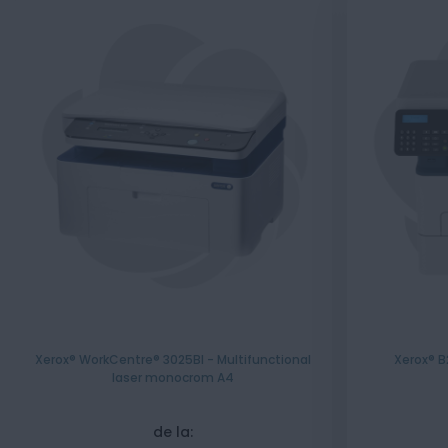
Xerox® WorkCentre® 3025BI - Multifunctional
Xerox® B
laser monocrom A4
de la: