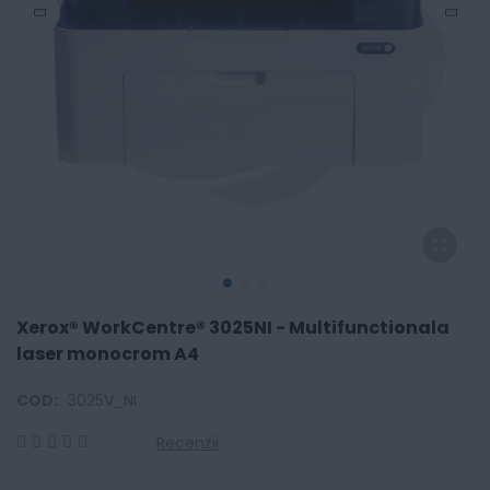
Xerox® WorkCentre® 3025NI - Multifunctionala
laser monocrom A4
COD:
3025V_NI
Recenzii
0
100
% of