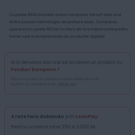
Cu peste 8500 brevete active compania Xerox® este unul
dintre pionierii tehnologiei de printare laser. Compania
opereaza in peste 160 tari si ofera de la echipamente pentru
home-use la echipamente de productie digitala.
Ai in derulare sau vrei sa accesezi un proiect cu
Fonduri Europene
?
Intra in contact cu echipa noastra dedicata si te
ajutam cu urmatorii pasi.
Detalii aici
4 rate fara dobanda
prin
LeanPay
.
Pentru comenzi intre 250 si 2.000 lei.