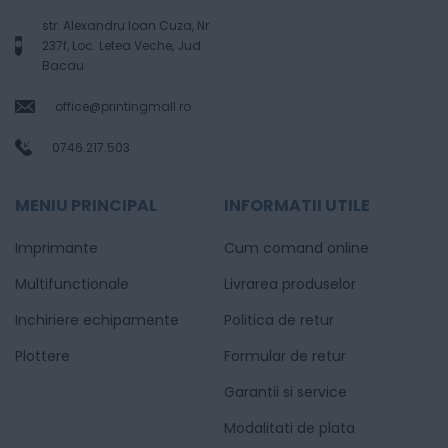
str. Alexandru Ioan Cuza, Nr.
237f, Loc. Letea Veche, Jud.
Bacau
office@printingmall.ro
0746.217.503
MENIU PRINCIPAL
INFORMATII UTILE
Imprimante
Cum comand online
Multifunctionale
Livrarea produselor
Inchiriere echipamente
Politica de retur
Plottere
Formular de retur
Garantii si service
Modalitati de plata