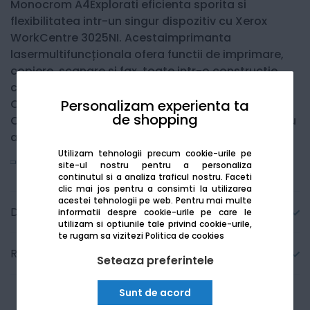
Monocrom A4Explorati eficienta sporita si
flexibilitatea intr-un singur dispozitiv cu Xerox
WorkCentre 3025NI. Acestaimprimanta
lasermultifuncționala ofera functii de imprimare,
copiere, scanare si fax, toate intr-o constructie
compacta si accesibila.Caracteristici
Personalizam experienta ta
CheieEficienta MultifunctionalaCapacitati 4-in-1:
de shopping
Combina imprimare, copiere, scanare si fax pentru
a satisface toate
Utilizam tehnologii precum cookie-urile pe
Vezi mai mult
site-ul nostru pentru a personaliza
continutul si a analiza traficul nostru. Faceti
clic mai jos pentru a consimti la utilizarea
acestei tehnologii pe web.
Pentru mai multe
Detalii tehnice
informatii despre cookie-urile pe care le
utilizam si optiunile tale privind cookie-urile,
te rugam sa vizitezi
Politica de cookies
Recenzii
Seteaza preferintele
Sunt de acord