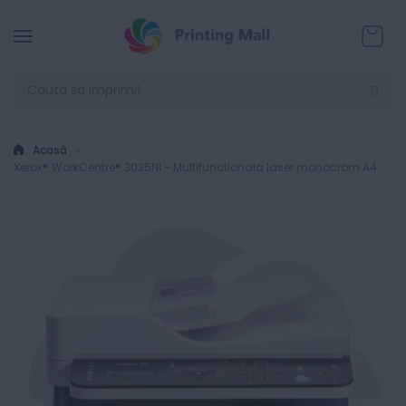
Coșul
Acasă
Xerox® WorkCentre® 3025NI - Multifunctionala laser monocrom A4