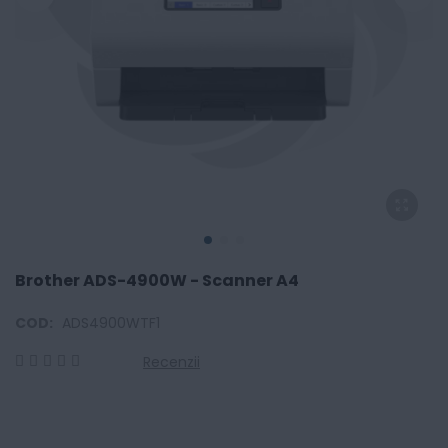
Brother ADS-4900W - Scanner A4
COD:
ADS4900WTF1
Recenzii
0
100
% of