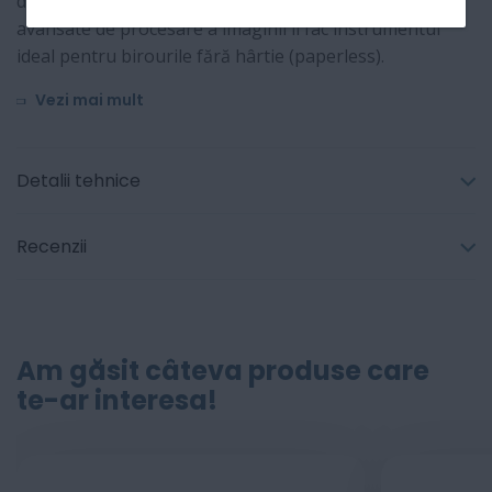
de lucru. Ecranul tactil personalizabil și funcțiile
avansate de procesare a imaginii îl fac instrumentul
ideal pentru birourile fără hârtie (paperless).
Vezi mai mult
Detalii tehnice
Recenzii
Am găsit câteva produse care
te-ar interesa!