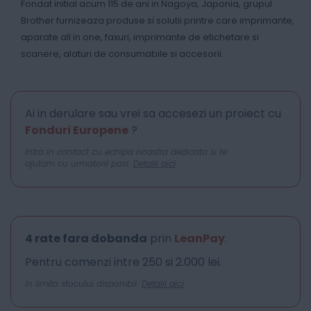
Fondat initial acum 115 de ani in Nagoya, Japonia, grupul
Brother furnizeaza produse si solutii printre care imprimante,
aparate all in one, faxuri, imprimante de etichetare si
scanere, alaturi de consumabile si accesorii.
Ai in derulare sau vrei sa accesezi un proiect cu
Fonduri Europene
?
Intra in contact cu echipa noastra dedicata si te
ajutam cu urmatorii pasi.
Detalii aici
4 rate fara dobanda
prin
LeanPay
.
Pentru comenzi intre 250 si 2.000 lei.
In limita stocului disponibil.
Detalii aici