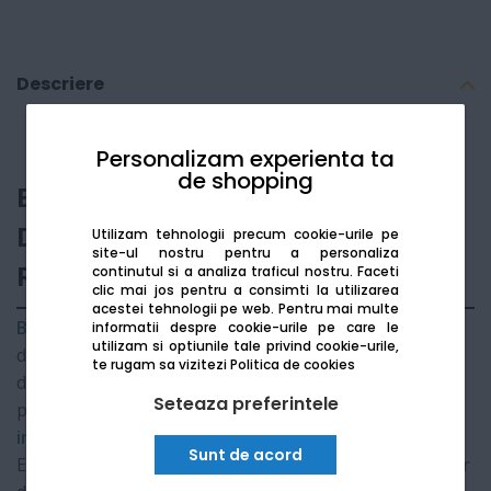
Descriere
Personalizam experienta ta
de shopping
Brother ADS-4900W - Scaner de
Documente Profesional Ultra-
Utilizam tehnologii precum cookie-urile pe
site-ul nostru pentru a personaliza
Rapid
continutul si a analiza traficul nostru. Faceti
clic mai jos pentru a consimti la utilizarea
acestei tehnologii pe web.
Pentru mai multe
Brother ADS-4900W
este vârful de gamă al scanerelor
informatii despre cookie-urile pe care le
utilizam si optiunile tale privind cookie-urile,
desktop, conceput pentru întreprinderi cu volum mare
te rugam sa vizitezi
Politica de cookies
de documente care necesită viteză, securitate și
Seteaza preferintele
precizie. Cu o capacitate de scanare de până la
120 de
imagini pe minut
și conectivitate completă (Wi-Fi și
Sunt de acord
Ethernet), acest scaner simplifică digitalizarea fluxurilor