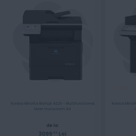
Evaluare:
100%
Konica Minolta Bizhub 4221i - Multifunctional
Konica Minolt
laser monocrom A4
de la:
3099
Lei
00