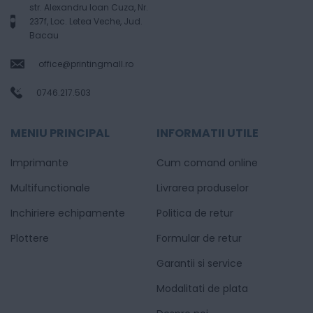
str. Alexandru Ioan Cuza, Nr.
237f, Loc. Letea Veche, Jud.
Bacau
office@printingmall.ro
0746.217.503
MENIU PRINCIPAL
INFORMATII UTILE
Imprimante
Cum comand online
Multifunctionale
Livrarea produselor
Inchiriere echipamente
Politica de retur
Plottere
Formular de retur
Garantii si service
Modalitati de plata