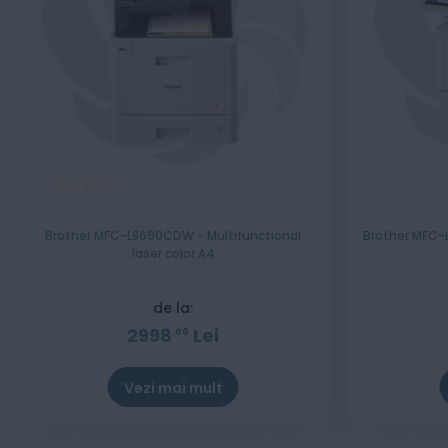
Evaluare:
100%
Brother MFC-L8690CDW - Multifunctional
Brother MFC-L
laser color A4
de la:
2998
Lei
00
Vezi mai mult
Stoc epuizat