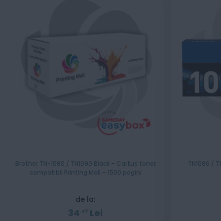
Brother TN-1090 / TN1090 Black – Cartus toner
TN1090 / T
compatibil Printing Mall – 1500 pagini
de la:
34
Lei
49