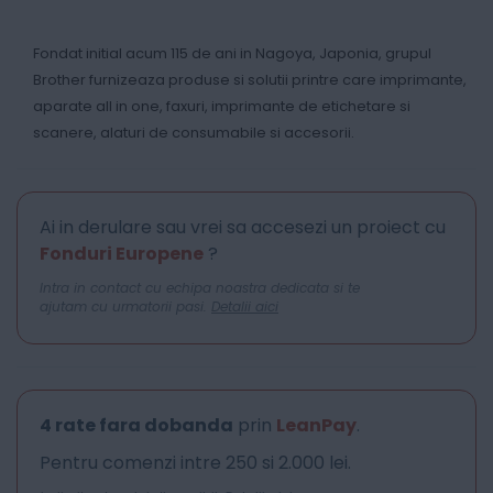
Fondat initial acum 115 de ani in Nagoya, Japonia, grupul
Brother furnizeaza produse si solutii printre care imprimante,
aparate all in one, faxuri, imprimante de etichetare si
scanere, alaturi de consumabile si accesorii.
Ai in derulare sau vrei sa accesezi un proiect cu
Fonduri Europene
?
Intra in contact cu echipa noastra dedicata si te
ajutam cu urmatorii pasi.
Detalii aici
4 rate fara dobanda
prin
LeanPay
.
Pentru comenzi intre 250 si 2.000 lei.