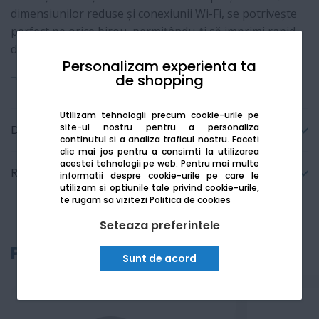
dimensiunilor reduse și conexiunii Wi-Fi, se potrivește
perfect pe orice birou, permițându-ți să imprimi rapid
de pe telefon sau laptop fără niciun cablu.
Personalizam experienta ta
de shopping
Vezi mai mult
Utilizam tehnologii precum cookie-urile pe
site-ul nostru pentru a personaliza
Detalii tehnice
continutul si a analiza traficul nostru. Faceti
clic mai jos pentru a consimti la utilizarea
acestei tehnologii pe web.
Pentru mai multe
Recenzii
informatii despre cookie-urile pe care le
utilizam si optiunile tale privind cookie-urile,
te rugam sa vizitezi
Politica de cookies
Seteaza preferintele
Produse recomandate
Sunt de acord