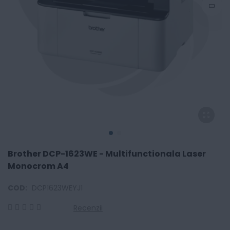
Brother DCP-1623WE - Multifunctionala Laser
Monocrom A4
COD:
DCP1623WEYJ1
Recenzii
0
100
% of