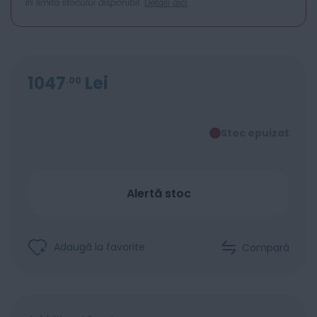
In limita stocului disponibil.
Detalii aici
1047
Lei
00
Stoc epuizat
Alertă stoc
Adaugă la favorite
Compară