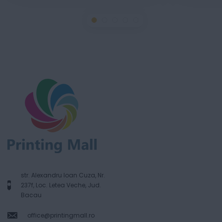
str. Alexandru Ioan Cuza, Nr.
237f, Loc. Letea Veche, Jud.
Bacau
office@printingmall.ro