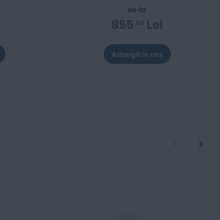
de la:
855
Lei
00
Adaugă în coș