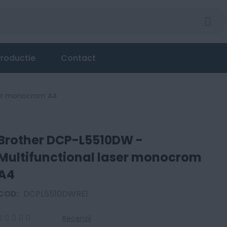
roductie
Contact
ser monocrom A4
Brother DCP-L5510DW -
Multifunctional laser monocrom
A4
COD:
DCPL5510DWRE1
Recenzii
0
100
% of