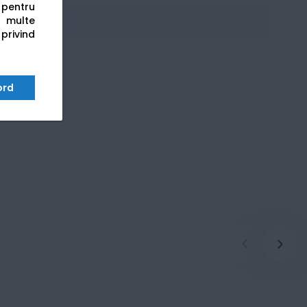
s pentru
 multe
 privind
ord