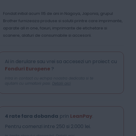
Fondat initial acum 115 de ani in Nagoya, Japonia, grupul
Brother furnizeaza produse si solutii printre care imprimante,
aparate all in one, faxuri, imprimante de etichetare si
scanere, alaturi de consumabile si accesorii.
Ai in derulare sau vrei sa accesezi un proiect cu
Fonduri Europene
?
Intra in contact cu echipa noastra dedicata si te
ajutam cu urmatorii pasi.
Detalii aici
4 rate fara dobanda
prin
LeanPay
.
Pentru comenzi intre 250 si 2.000 lei.
In limita stocului disponibil.
Detalii aici