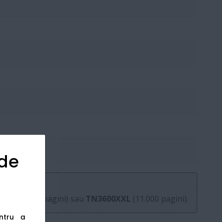
 de
00XL
(6.000 pagini) sau
TN3600XXL
(11.000 pagini).
entru a