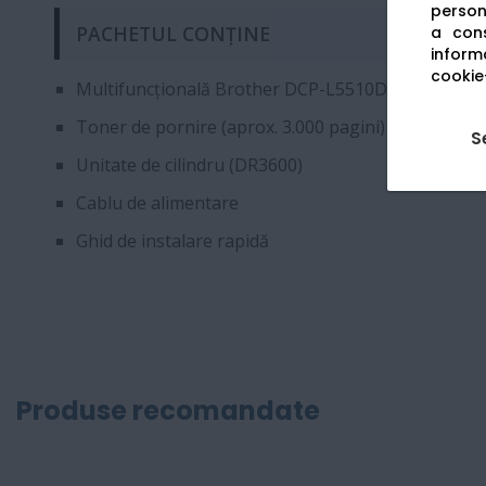
persona
PACHETUL CONȚINE
a cons
informa
cookie-
Multifuncțională Brother DCP-L5510DW
Toner de pornire (aprox. 3.000 pagini)
S
Unitate de cilindru (DR3600)
Cablu de alimentare
Ghid de instalare rapidă
Produse recomandate