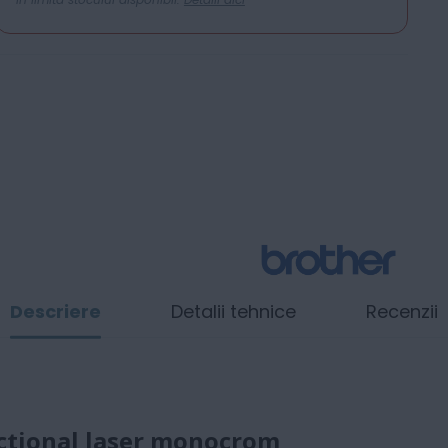
Descriere
Detalii tehnice
Recenzii
ctional laser monocrom