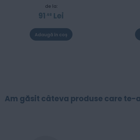
Brother - 6000 pagini
de la:
91
Lei
68
Adaugă în coș
Am găsit câteva produse care te-a