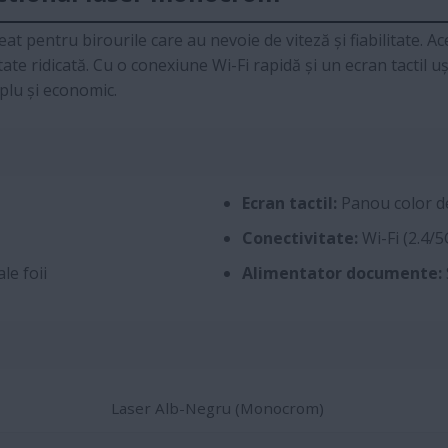
t pentru birourile care au nevoie de viteză și fiabilitate. Ac
ate ridicată. Cu o conexiune Wi-Fi rapidă și un ecran tactil u
lu și economic.
Ecran tactil:
Panou color de
Conectivitate:
Wi-Fi (2.4/5
le foii
Alimentator documente:
Laser Alb-Negru (Monocrom)