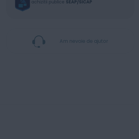
achizitii publice
SEAP/SICAP
Am nevoie de ajutor