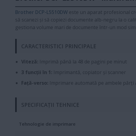
Brother DCP-L5510DW
este un aparat profesional crea
să scanezi și să copiezi documente alb-negru la o calit
gestiona volume mari de documente într-un mod simp
CARACTERISTICI PRINCIPALE
Viteză:
Imprimă până la 48 de pagini pe minut
3 funcții în 1:
Imprimantă, copiator și scanner
Față-verso:
Imprimare automată pe ambele părți a
SPECIFICAȚII TEHNICE
Tehnologie de imprimare