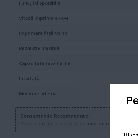
Funcții disponibile
Viteză imprimare (A4)
Imprimare față-verso
Rezoluție maximă
Capacitate tavă hârtie
Interfață
Memorie internă
Pe
Consumabile Recomandate:
Pentru a reduce costurile de imprimare, puteți folo
Utiliz