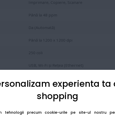
Imprimare, Copiere, Scanare
Până la 48 ppm
Da (Automată)
Până la 1200 x 1200 dpi
250 coli
USB, Wi-Fi și Rețea (Ethernet)
512 MB
rsonalizam experienta ta
shopping
si tonerele de mare capacitate:
TN3600
(3.000 pagini),
TN36
am tehnologii precum cookie-urile pe site-ul nostru p