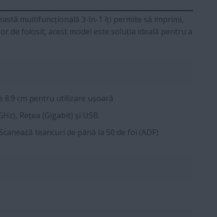
eastă multifuncțională 3-în-1 îți permite să imprimi,
șor de folosit, acest model este soluția ideală pentru a
 8.9 cm pentru utilizare ușoară
GHz), Rețea (Gigabit) și USB
Scanează teancuri de până la 50 de foi (ADF)