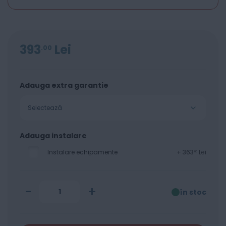
393
Lei
00
Adauga extra garantie
Selectează
Adauga instalare
Instalare echipamente
+
363
Lei
00
-
+
în stoc