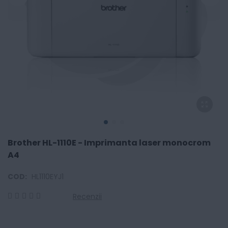
Brother HL-1110E - Imprimanta laser monocrom
A4
COD:
HL1110EYJ1
Recenzii
0
100
% of