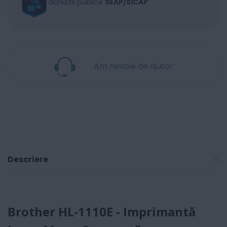
achizitii publice
SEAP/SICAP
Am nevoie de ajutor
Descriere
Brother HL-1110E - Imprimantă