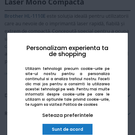
Laser Mono Compactă
Brother HL-1110E
este soluția ideală pentru utilizatorii
care au nevoie de o imprimantă laser rapidă, fiabilă și
extrem de compactă. Concepută special pentru a ocupa
un spațiu minim pe birou, aceasta oferă documente de
calitate profesională cu un efort minim. Tehnologia
Personalizam experienta ta
de shopping
anti-blocare (Anti-Jam) asigură o imprimare fluidă, fiind
perfectă pentru mediul home-office sau studenți.
Utilizam tehnologii precum cookie-urile pe
Vezi mai mult
site-ul nostru pentru a personaliza
continutul si a analiza traficul nostru. Faceti
clic mai jos pentru a consimti la utilizarea
acestei tehnologii pe web.
Pentru mai multe
informatii despre cookie-urile pe care le
Detalii tehnice
utilizam si optiunile tale privind cookie-urile,
te rugam sa vizitezi
Politica de cookies
Recenzii
Seteaza preferintele
Sunt de acord