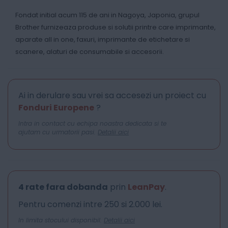
Fondat initial acum 115 de ani in Nagoya, Japonia, grupul
Brother furnizeaza produse si solutii printre care imprimante,
aparate all in one, faxuri, imprimante de etichetare si
scanere, alaturi de consumabile si accesorii.
Ai in derulare sau vrei sa accesezi un proiect cu
Fonduri Europene
?
Intra in contact cu echipa noastra dedicata si te
ajutam cu urmatorii pasi.
Detalii aici
4 rate fara dobanda
prin
LeanPay
.
Pentru comenzi intre 250 si 2.000 lei.
In limita stocului disponibil.
Detalii aici