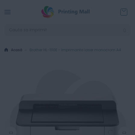
Coșul
Acasă
Brother HL-1110E - Imprimanta laser monocrom A4