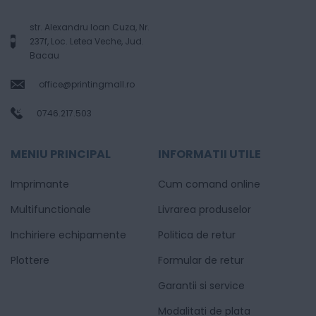
str. Alexandru Ioan Cuza, Nr.
237f, Loc. Letea Veche, Jud.
Bacau
office@printingmall.ro
0746.217.503
MENIU PRINCIPAL
INFORMATII UTILE
Imprimante
Cum comand online
Multifunctionale
Livrarea produselor
Inchiriere echipamente
Politica de retur
Plottere
Formular de retur
Garantii si service
Modalitati de plata